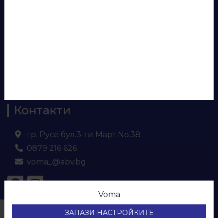
Аксесоари за бюра
Панели за врати
Евософт
Ламинирано ПДЧ
МДФ
Кухненски плот и гръб
Контакти
гр. Русе бул.3-ти Март No.38
0879 216 626
voma_@abv.bg
Voma
© ВОМА ЕООД
ЗАПАЗИ НАСТРОЙКИТЕ