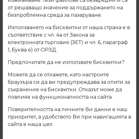
изживяване. Тези файлове са безвредни и са
от решаващо значение за поддържането на
безпроблемна среда за пазаруване.
Използването на бисквитки от наша страна е в
съответствие с чл. 4а от Закона за
електронната търговия (ЗЕТ) и чл. 6, параграф
1, буква е) от ОРЗД.
Предпочитате да не използвате бисквитки?
Можете да се откажете, като настроите
браузъра си да ви предупреждава за опити за
съхранение на бисквитки. Отказът може да
повлияе на функционалността на сайта.
F011 Термоустойчив плот и гръб
Поверителността на личните Ви данни е наш
Ванилия металик гланц до
приоритет, а удобството Ви при навигацията в
изчерпване
сайта е наша цел.
Код: F011