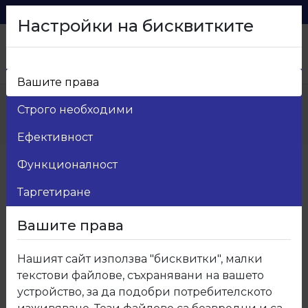
0879 216 626
voma_@abv.bg
Настройки на бисквитките
Вашите права
Начало
>
Продукти
>
Kухненски плот и гръб
>
Строго необходими
F011 Термоустойчив плот и гръб Ванилия
металик гланц до изчерпване
Ефективност
Функционалност
Таргетиране
Вашите права
Нашият сайт използва "бисквитки", малки
текстови файлове, съхранявани на вашето
устройство, за да подобри потребителското