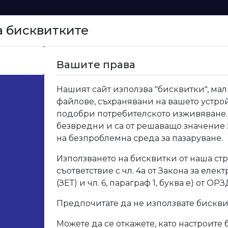
а бисквитките
Начало
Вашите права
Нашият сайт използва "бисквитки", мал
файлове, съхранявани на вашето устрой
подобри потребителското изживяване.
безвредни и са от решаващо значение
на безпроблемна среда за пазаруване.
Използването на бисквитки от наша стр
съответствие с чл. 4а от Закона за елек
(ЗЕТ) и чл. 6, параграф 1, буква е) от ОРЗ
Предпочитате да не използвате бискв
Можете да се откажете, като настроите 