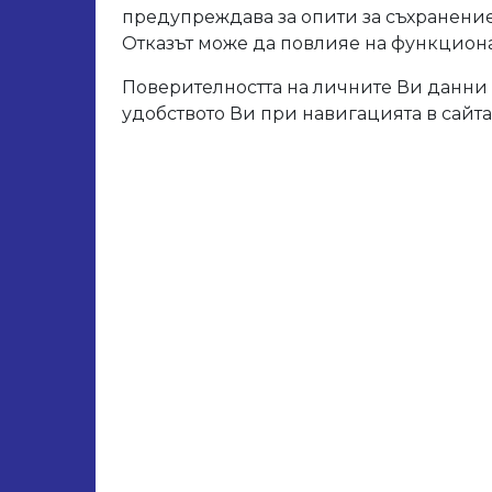
предупреждава за опити за съхранение
Отказът може да повлияе на функционал
Поверителността на личните Ви данни 
удобството Ви при навигацията в сайта
ация
Продукти
Консумативи