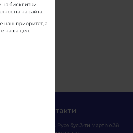
 на бисквитки.
ността на сайта.
е наш приоритет, а
 е наша цел.
Контакти
гр. Русе бул.3-ти Март No.38