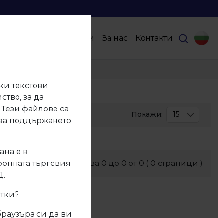
Продукти
Партньори
За нас
Контакти
ки текстови
ство, за да
 Тези файлове са
Покажи:
15
 за поддържането
30
50
ана е в
тронната търговия
Показва
0
до
0
от
0
(
0
страници )
100
Д.
итки?
браузъра си да ви