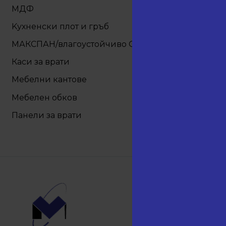
+
МДФ
Kухненски плот и гръб
МАКСПАН/влагоустойчиво OSB
Каси за врати
Мебелни кантове
+
Мебелен обков
Панели за врати
Навиг
Начало