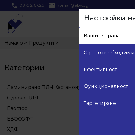
0879 216 626
voma_@abv.bg
Настройки н
Вашите права
Начало
>
Продукти
>
Строго необходими
Категории
Ефективност
Функционалност
Ламинирано ПДЧ Кастамону
Сурово ПДЧ
Таргетиране
Евоглос
ЕВОСОФТ
ХДФ