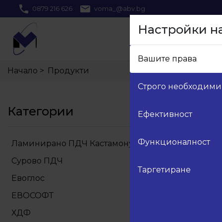
0879 216 626
voma_@abv.bg
Настройки н
Вашите права
Начало
>
Продукти
Строго необходими
Категории
Ефективност
Функционалност
Ламинирано ПДЧ Кастамону
Сурово ПДЧ
Таргетиране
Евоглос
ЕВОСОФТ
ХДФ