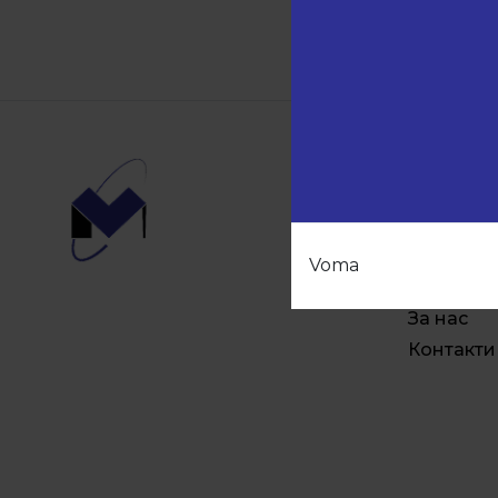
1
2
3
Навиг
Начало
Продукт
Voma
Партньо
За нас
Контакти