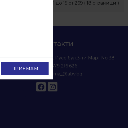
Показва
1
до
15
от
269
(
18
страници )
Контакти
гр. Русе бул.3-ти Март No.38
0879 216 626
ПРИЕМАМ
voma_@abv.bg