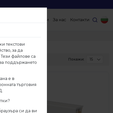
Продукти
Партньори
За нас
Контакти
ки текстови
ство, за да
 Тези файлове са
Покажи:
15
 за поддържането
30
50
ана е в
тронната търговия
100
Д.
итки?
браузъра си да ви