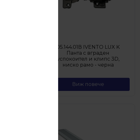
 LUX K
05.144.01В IVENTO LUX K
ен
Панта с вграден
ипс 3D
успокоител и клипс 3D,
ерна
ниско рамо - черна
Виж повече