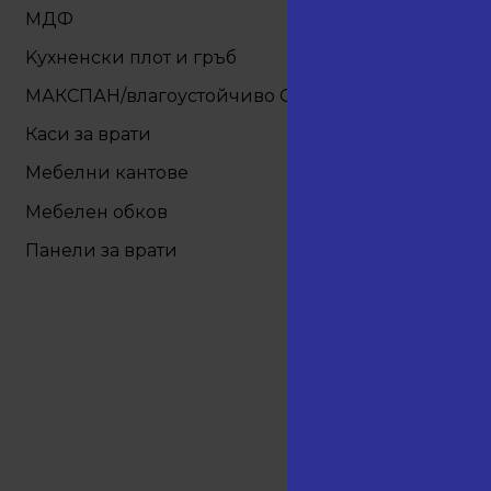
+
МДФ
Kухненски плот и гръб
МАКСПАН/влагоустойчиво OSB
Каси за врати
04.32
Мебелни кантове
ст
+
Мебелен обков
Панели за врати