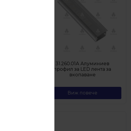
31.260.01А Алуминиев
асова
профил за LED лента за
 бяло
вкопаване
Виж повече