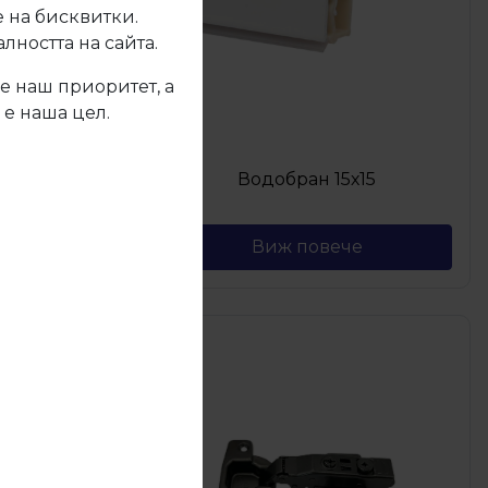
 на бисквитки.
ността на сайта.
е наш приоритет, а
 е наша цел.
одобран
Водобран 15х15
Виж повече