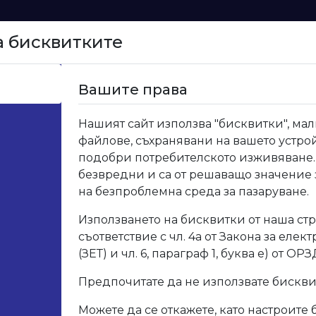
а бисквитките
Начало
Вашите права
Нашият сайт използва "бисквитки", мал
файлове, съхранявани на вашето устрой
подобри потребителското изживяване.
безвредни и са от решаващо значение
на безпроблемна среда за пазаруване.
Използването на бисквитки от наша стр
съответствие с чл. 4а от Закона за елек
(ЗЕТ) и чл. 6, параграф 1, буква е) от ОРЗ
Предпочитате да не използвате бискв
Можете да се откажете, като настроите 