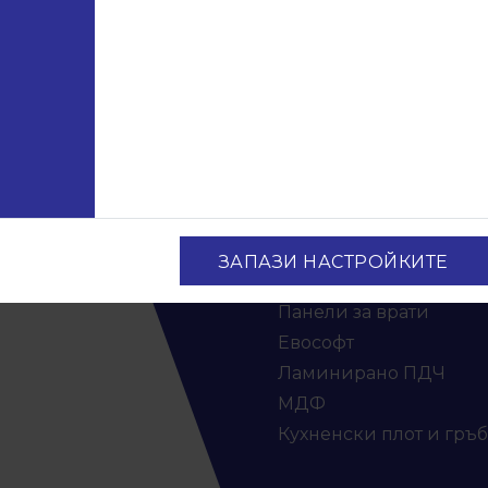
›
4
5
16
17
18
…
ация
Продукти
Консумативи
и
Лепила и силикони
ЗАПАЗИ НАСТРОЙКИТЕ
ри
Аксесоари за бюра
Панели за врати
Евософт
Ламинирано ПДЧ
МДФ
Кухненски плот и гръб