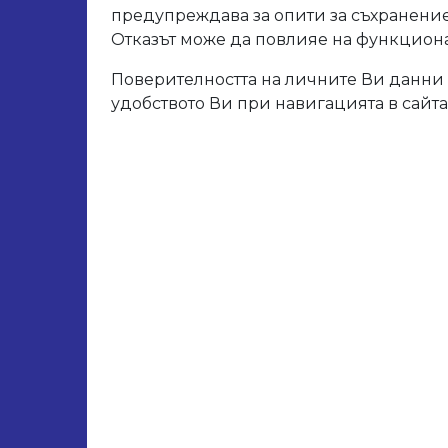
предупреждава за опити за съхранение
Отказът може да повлияе на функционал
Поверителността на личните Ви данни 
удобството Ви при навигацията в сайта
2 IVENTO Рафтоносач-
Комплект ъгли за в
ъклоносач среден
15х15
Виж повече
Виж повече