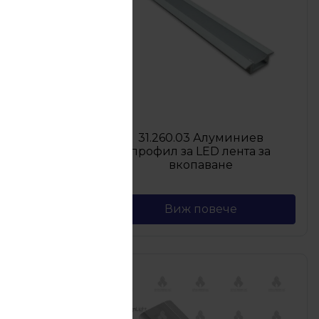
31.260.03 Алуминиев
ем крак
профил за LED лента за
ф черен
вкопаване
Виж повече