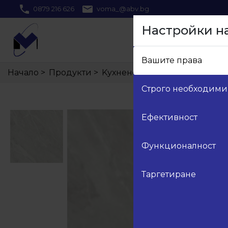
0879 216 626
voma_@abv.bg
Настройки н
Вашите права
Начало
>
Продукти
>
Kухненски плот и гръб
>
F01
Строго необходими
Ефективност
Функционалност
Таргетиране