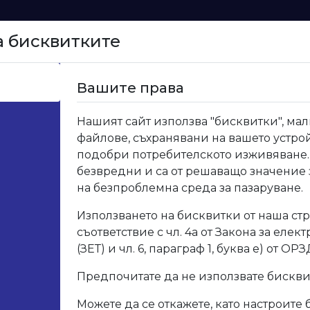
а бисквитките
Начало
Вашите права
6 Термоустойчив плот Мрамор Анталия гланц
Нашият сайт използва "бисквитки", мал
файлове, съхранявани на вашето устрой
F016
подобри потребителското изживяване.
безвредни и са от решаващо значение
Мрам
на безпроблемна среда за пазаруване.
Използването на бисквитки от наша стр
Код: F01
съответствие с чл. 4а от Закона за елек
(ЗЕТ) и чл. 6, параграф 1, буква е) от ОРЗ
Опис
Предпочитате да не използвате бискв
Можете да се откажете, като настроите 