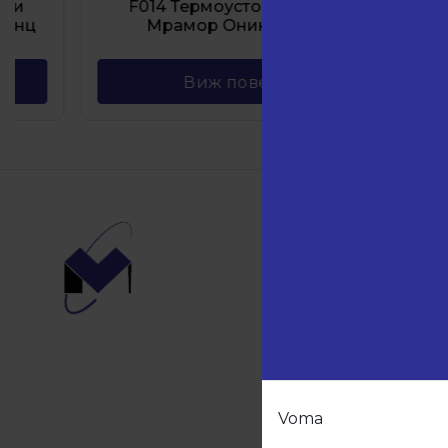
F014 Термоустойчив плот
F020 
Мрамор Оникс гланц
Виж повече
Навиг
Начало
Продукт
Партньо
За нас
Контакти
Voma