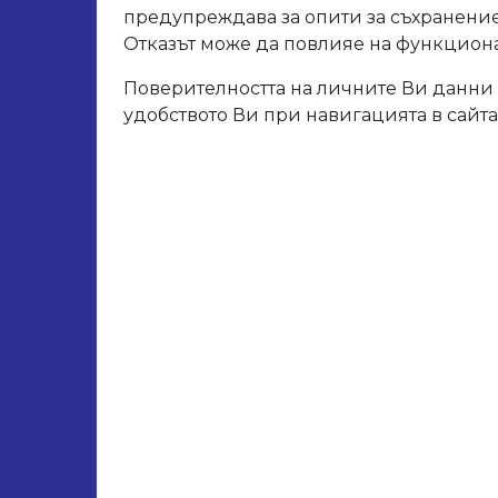
Арт. 
предупреждава за опити за съхранение
пло
Отказът може да повлияе на функционал
гръ
Поверителността на личните Ви данни 
удобството Ви при навигацията в сайта
Свър