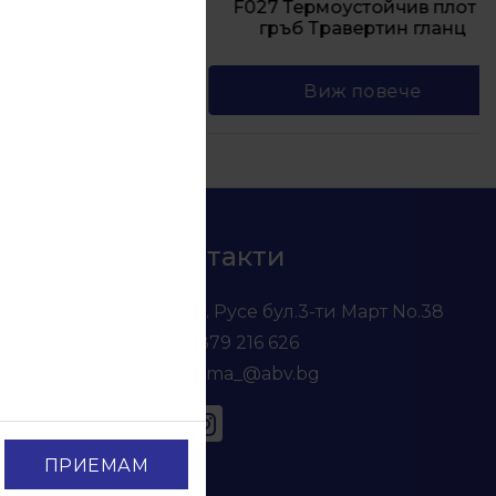
 плот и
F027 Термоустойчив плот и
 гланц
гръб Травертин гланц
Виж повече
Контакти
гр. Русе бул.3-ти Март No.38
0879 216 626
voma_@abv.bg
ПРИЕМАМ