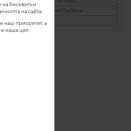
No:
F016 PS80
 на бисквитки.
т
4100х600х28мм
ността на сайта.
б
-
е наш приоритет, а
 е наша цел.
жете се с нас