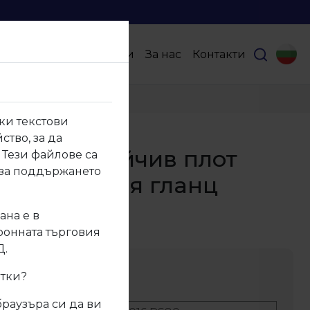
Продукти
Партньори
За нас
Контакти
ки текстови
ство, за да
 Термоустойчив плот
 Тези файлове са
 за поддържането
ор Анталия гланц
ана е в
6
тронната търговия
Д.
ание
итки?
браузъра си да ви