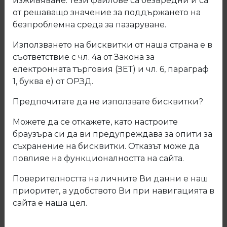
изживяване. Тези файлове са безвредни и са
от решаващо значение за поддържането на
безпроблемна среда за пазаруване.
Използването на бисквитки от наша страна е в
съответствие с чл. 4а от Закона за
електронната търговия (ЗЕТ) и чл. 6, параграф
1, буква е) от ОРЗД.
Предпочитате да не използвате бисквитки?
Можете да се откажете, като настроите
браузъра си да ви предупреждава за опити за
съхранение на бисквитки. Отказът може да
повлияе на функционалността на сайта.
21.920.02 Механизъм за обувки
Поверителността на личните Ви данни е наш
единичен
приоритет, а удобството Ви при навигацията в
сайта е наша цел.
ПВЦ бял
Код: 21.920.02