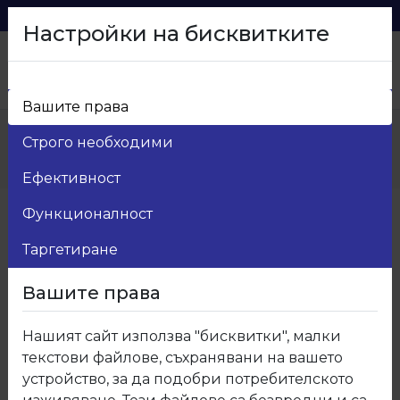
0879 216 626
voma_@abv.bg
Настройки на бисквитките
Вашите права
Начало
>
Продукти
>
Мебелен обков
>
Строго необходими
21.Гардеробни аксесоари
>
21.920.02 Механизъм за обувки единичен
Ефективност
Функционалност
Таргетиране
Вашите права
Нашият сайт използва "бисквитки", малки
текстови файлове, съхранявани на вашето
устройство, за да подобри потребителското