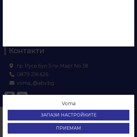
Евософт
Ламинирано ПДЧ
МДФ
Кухненски плот и гръб
Контакти
гр. Русе бул.3-ти Март No.38
0879 216 626
voma_@abv.bg
Voma
© ВОМА ЕООД
ЗАПАЗИ НАСТРОЙКИТЕ
Всички права са запазени.
Protection of personal data
ПРИЕМАМ
Development & SEO by Sky Prime