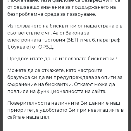
изживяване. Тези файлове са безвредни и са
от решаващо значение за поддържането на
безпроблемна среда за пазаруване.
Използването на бисквитки от наша страна е в
съответствие с чл. 4а от Закона за
електронната търговия (ЗЕТ) и чл. 6, параграф
1, буква е) от ОРЗД.
Предпочитате да не използвате бисквитки?
Можете да се откажете, като настроите
браузъра си да ви предупреждава за опити за
съхранение на бисквитки. Отказът може да
повлияе на функционалността на сайта.
21.951.02 Конзола за лост за
Поверителността на личните Ви данни е наш
гардероб отворена
приоритет, а удобството Ви при навигацията в
сайта е наша цел.
Код: 21.951.02