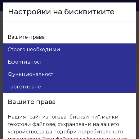
0879 216 626
voma_@abv.bg
Настройки на бисквитките
Вашите права
Начало
>
Продукти
>
Мебелен обков
>
Строго необходими
21.Гардеробни аксесоари
>
21.951.02 Конзола за лост за гардероб отворена
Ефективност
Функционалност
Таргетиране
Вашите права
Нашият сайт използва "бисквитки", малки
текстови файлове, съхранявани на вашето
устройство, за да подобри потребителското