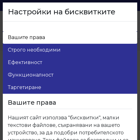
0879 216 626
voma_@abv.bg
Настройки на бисквитките
Вашите права
Начало
>
Продукти
>
Мебелен обков
Строго необходими
7.Амортисьори и ножици
Ефективност
Функционалност
Категории
+
Таргетиране
Покажи:
Вашите права
15
Нашият сайт използва "бисквитки", малки
30
текстови файлове, съхранявани на вашето
устройство, за да подобри потребителското
50