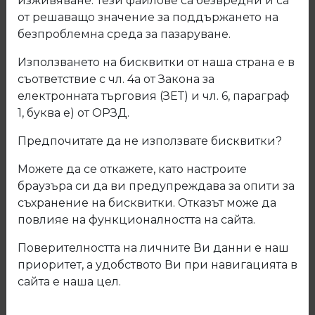
изживяване. Тези файлове са безвредни и са
100
от решаващо значение за поддържането на
безпроблемна среда за пазаруване.
Използването на бисквитки от наша страна е в
съответствие с чл. 4а от Закона за
електронната търговия (ЗЕТ) и чл. 6, параграф
1, буква е) от ОРЗД.
Предпочитате да не използвате бисквитки?
Можете да се откажете, като настроите
браузъра си да ви предупреждава за опити за
съхранение на бисквитки. Отказът може да
повлияе на функционалността на сайта.
Поверителността на личните Ви данни е наш
приоритет, а удобството Ви при навигацията в
07.100 НОЖИЦА С ПЛАВНО ПРИБИРАНЕ
сайта е наша цел.
Виж повече