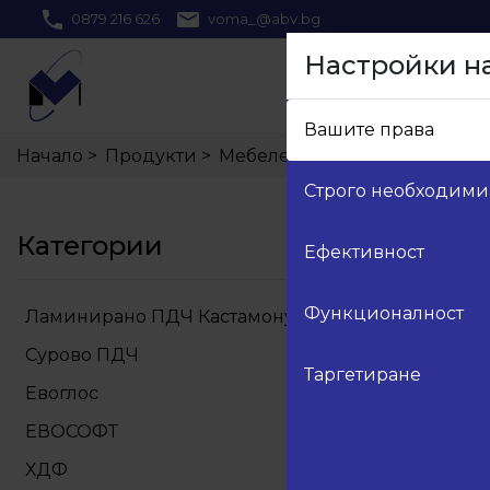
0879 216 626
voma_@abv.bg
Настройки н
Вашите права
Начало
>
Продукти
>
Мебелен обков
Строго необходими
Категории
Ефективност
Функционалност
Ламинирано ПДЧ Кастамону
Сурово ПДЧ
Таргетиране
Евоглос
ЕВОСОФТ
ХДФ