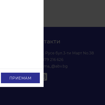
Контакти
гр. Русе бул.3-ти Март No.38
0879 216 626
voma_@abv.bg
ПРИЕМАМ