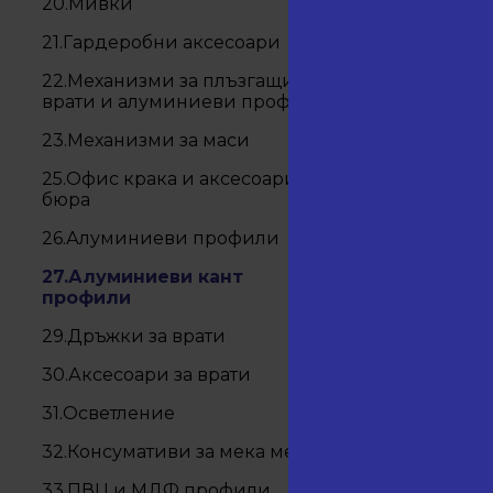
20.Мивки
21.Гардеробни аксесоари
22.Механизми за плъзгащи
врати и алуминиеви профили
23.Механизми за маси
25.Офис крака и аксесоари за
бюра
26.Алуминиеви профили
27.Алуминиеви кант
профили
29.Дръжки за врати
30.Аксесоари за врати
31.Осветление
32.Консумативи за мека мебел
33.ПВЦ и МДФ профили