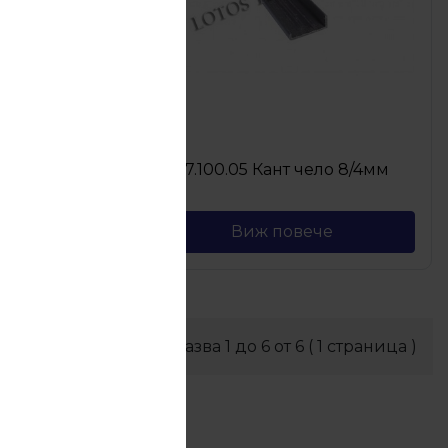
о 8/6мм
27.100.05 Кант чело 8/4мм
Виж повече
Показва
1
до
6
от
6
(
1
страница )