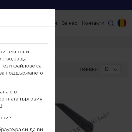
Продукти
Партньори
За нас
Контакти
ки текстови
ство, за да
 Тези файлове са
Покажи:
15
 за поддържането
30
50
ана е в
тронната търговия
100
Д.
итки?
браузъра си да ви