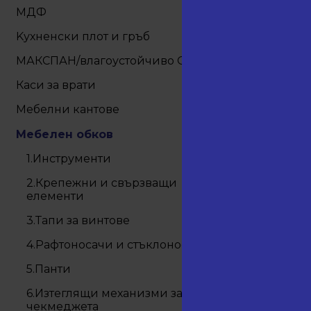
+
МДФ
Kухненски плот и гръб
МАКСПАН/влагоустойчиво OSB
Каси за врати
27.12
Мебелни кантове
25
-
Мебелен обков
1.Инструменти
2.Крепежни и свързващи
елементи
3.Тапи за винтове
4.Рафтоносачи и стъклоносачи
5.Панти
6.Изтеглящи механизми за
чекмеджета