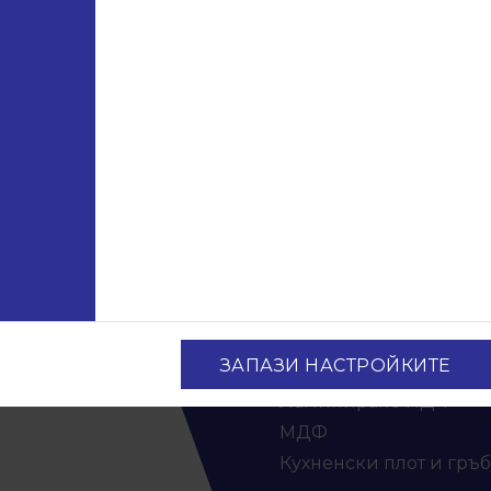
ация
Продукти
Консумативи
и
Лепила и силикони
ри
Аксесоари за бюра
Панели за врати
ЗАПАЗИ НАСТРОЙКИТЕ
Евософт
Ламинирано ПДЧ
МДФ
Кухненски плот и гръб