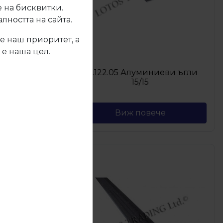
 на бисквитки.
ността на сайта.
е наш приоритет, а
 е наша цел.
ви ъгли
27.122.05 Алуминиеви ъгли
15/15
Виж повече