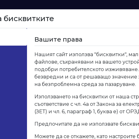
а бисквитките
Начало
Вашите права
Нашият сайт използва "бисквитки", мал
файлове, съхранявани на вашето устрой
подобри потребителското изживяване.
безвредни и са от решаващо значение
на безпроблемна среда за пазаруване.
Използването на бисквитки от наша стр
съответствие с чл. 4а от Закона за елек
(ЗЕТ) и чл. 6, параграф 1, буква е) от ОРЗ
Предпочитате да не използвате бискв
Можете да се откажете, като настроите 