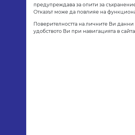
предупреждава за опити за съхранение
Отказът може да повлияе на функционал
Поверителността на личните Ви данни 
удобството Ви при навигацията в сайта
4.05 Алиминиеви ъгли
27.123.05 Алуминие
/25 мат елоксиран
20/20
Виж повече
Виж повече