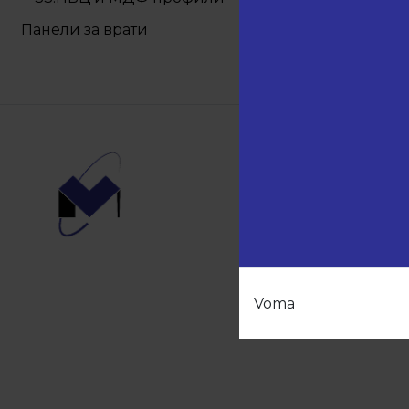
Панели за врати
Навиг
Начало
Продукт
Партньо
За нас
Voma
Контакти