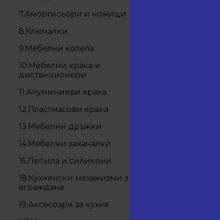
7.Амортисьори и ножици
8.Ключалки
9.Мебелни колела
10.Мебелни крака и
27.12
дистанционери
10
11.Алуминиеви крака
12.Пластмасови крака
13.Мебелни дръжки
14.Мебелни закачалки
15.Лепила и силикони
1
18.Кухненски механизми за
вграждане
19.Аксесоари за кухня