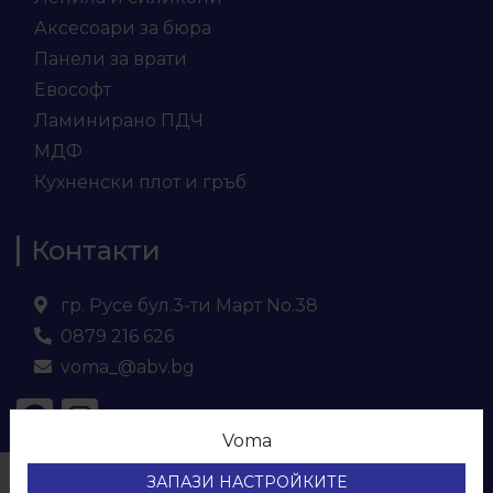
Аксесоари за бюра
Панели за врати
Евософт
Ламинирано ПДЧ
МДФ
Кухненски плот и гръб
Контакти
гр. Русе бул.3-ти Март No.38
0879 216 626
voma_@abv.bg
Voma
© ВОМА ЕООД
ЗАПАЗИ НАСТРОЙКИТЕ