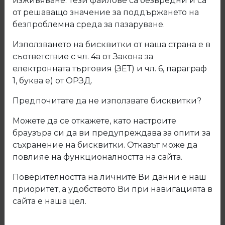
изживяване. Тези файлове са безвредни и са
50
от решаващо значение за поддържането на
100
безпроблемна среда за пазаруване.
Използването на бисквитки от наша страна е в
съответствие с чл. 4а от Закона за
електронната търговия (ЗЕТ) и чл. 6, параграф
1, буква е) от ОРЗД.
Предпочитате да не използвате бисквитки?
Можете да се откажете, като настроите
браузъра си да ви предупреждава за опити за
съхранение на бисквитки. Отказът може да
повлияе на функционалността на сайта.
Поверителността на личните Ви данни е наш
приоритет, а удобството Ви при навигацията в
102 Ламинирано ПДЧ Бежово
сайта е наша цел.