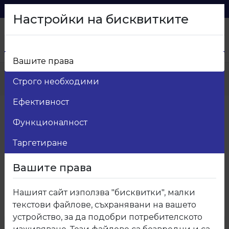
0879 216 626
voma_@abv.bg
Настройки на бисквитките
Вашите права
Начало
>
Продукти
>
Строго необходими
Ламинирано ПДЧ Кастамону
Ефективност
Ламинирано ПДЧ Кастамону
Функционалност
Категории
+
Таргетиране
Вашите права
Покажи:
15
Нашият сайт използва "бисквитки", малки
текстови файлове, съхранявани на вашето
30
устройство, за да подобри потребителското