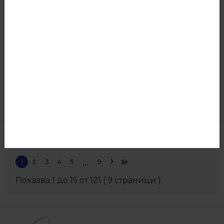
129 Ламинирано ПДЧ Бяло фрезе
Виж повече
›
1
2
3
4
5
9
…
Показва
1
до
15
от
121
(
9
страници )