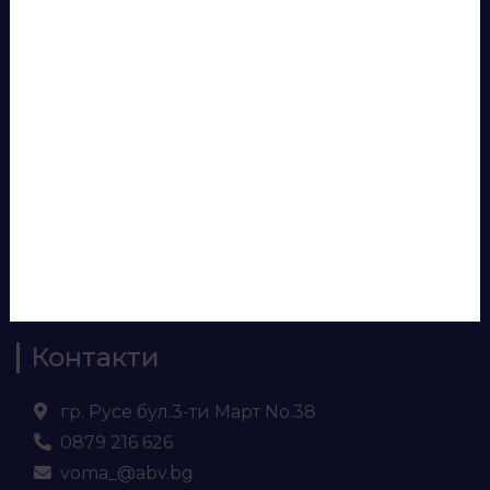
Продукти
Консумативи
Лепила и силикони
Аксесоари за бюра
Панели за врати
Евософт
Ламинирано ПДЧ
МДФ
Кухненски плот и гръб
Контакти
гр. Русе бул.3-ти Март No.38
0879 216 626
voma_@abv.bg