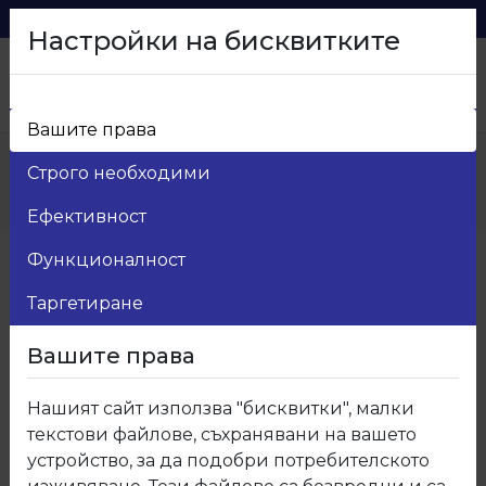
0879 216 626
voma_@abv.bg
Настройки на бисквитките
Вашите права
Начало
>
Продукти
>
Мебелен обков
>
Строго необходими
4.Рафтоносачи и стъклоносачи
>
04.3 Рафтоносач-стъклоносач
Ефективност
Функционалност
Таргетиране
Вашите права
Нашият сайт използва "бисквитки", малки
текстови файлове, съхранявани на вашето
устройство, за да подобри потребителското