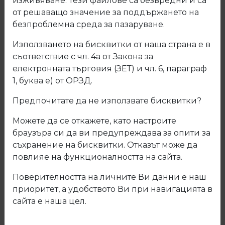
изживяване. Тези файлове са безвредни и са
от решаващо значение за поддържането на
безпроблемна среда за пазаруване.
Използването на бисквитки от наша страна е в
съответствие с чл. 4а от Закона за
електронната търговия (ЗЕТ) и чл. 6, параграф
1, буква е) от ОРЗД.
Предпочитате да не използвате бисквитки?
Можете да се откажете, като настроите
браузъра си да ви предупреждава за опити за
съхранение на бисквитки. Отказът може да
повлияе на функционалността на сайта.
04.3 Рафтоносач-стъклоносач
Поверителността на личните Ви данни е наш
приоритет, а удобството Ви при навигацията в
отвор за стъкло \n \n2103- 5-20мм \n \n2104- 5-30мм \n
\n2105- 5-40мм
сайта е наша цел.
Код: 04.3