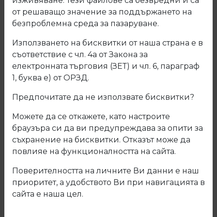
изживяване. Тези файлове са безвредни и са
от решаващо значение за поддържането на
безпроблемна среда за пазаруване.
Използването на бисквитки от наша страна е в
съответствие с чл. 4а от Закона за
електронната търговия (ЗЕТ) и чл. 6, параграф
1, буква е) от ОРЗД.
Предпочитате да не използвате бисквитки?
Можете да се откажете, като настроите
браузъра си да ви предупреждава за опити за
съхранение на бисквитки. Отказът може да
повлияе на функционалността на сайта.
04.600.05 Стъклоносач набивен с
Поверителността на личните Ви данни е наш
вакуумка 2131
приоритет, а удобството Ви при навигацията в
сайта е наша цел.
Код: 04.600.05