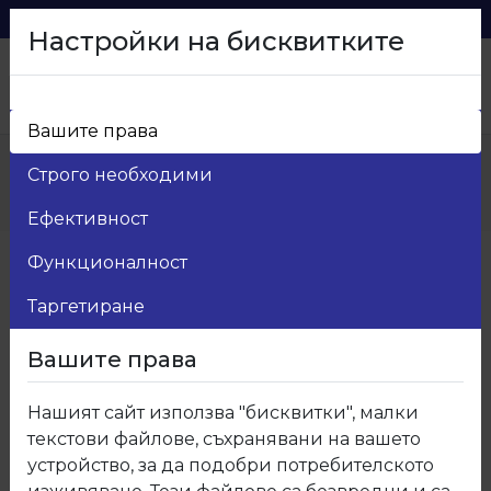
0879 216 626
voma_@abv.bg
Настройки на бисквитките
Вашите права
Начало
>
Продукти
>
Мебелен обков
>
Строго необходими
4.Рафтоносачи и стъклоносачи
>
04.600.05 Стъклоносач набивен с вакуумка 2131
Ефективност
Функционалност
Таргетиране
Вашите права
Нашият сайт използва "бисквитки", малки
текстови файлове, съхранявани на вашето
устройство, за да подобри потребителското