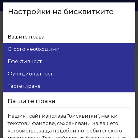
0879 216 626
voma_@abv.bg
Настройки на бисквитките
Вашите права
Начало
>
Продукти
>
Мебелен обков
>
Строго необходими
20.Мивки
>
20.040.11 Мивка
Ефективност
Функционалност
Таргетиране
Вашите права
Нашият сайт използва "бисквитки", малки
текстови файлове, съхранявани на вашето
устройство, за да подобри потребителското