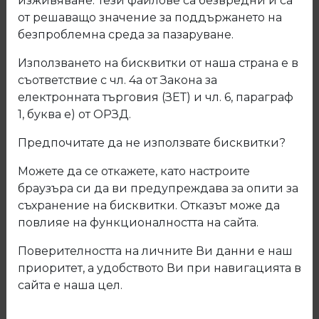
изживяване. Тези файлове са безвредни и са
от решаващо значение за поддържането на
безпроблемна среда за пазаруване.
Използването на бисквитки от наша страна е в
съответствие с чл. 4а от Закона за
електронната търговия (ЗЕТ) и чл. 6, параграф
1, буква е) от ОРЗД.
Предпочитате да не използвате бисквитки?
Можете да се откажете, като настроите
браузъра си да ви предупреждава за опити за
съхранение на бисквитки. Отказът може да
20.040.11 Мивка
повлияе на функционалността на сайта.
Поверителността на личните Ви данни е наш
Код: 20.040.11
приоритет, а удобството Ви при навигацията в
сайта е наша цел.
Описание