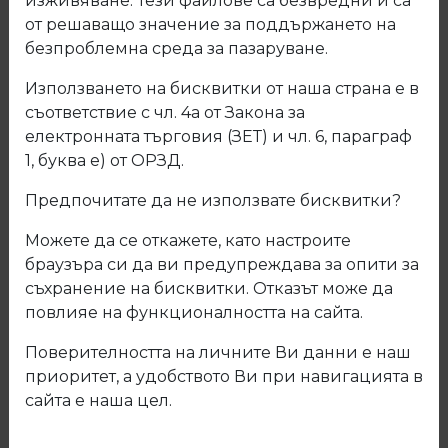
изживяване. Тези файлове са безвредни и са
от решаващо значение за поддържането на
безпроблемна среда за пазаруване.
Използването на бисквитки от наша страна е в
съответствие с чл. 4а от Закона за
електронната търговия (ЗЕТ) и чл. 6, параграф
1, буква е) от ОРЗД.
Предпочитате да не използвате бисквитки?
Можете да се откажете, като настроите
браузъра си да ви предупреждава за опити за
съхранение на бисквитки. Отказът може да
20.030.13 Мивка алпака
повлияе на функционалността на сайта.
Поверителността на личните Ви данни е наш
Код: 20.030.13
приоритет, а удобството Ви при навигацията в
сайта е наша цел.
Описание