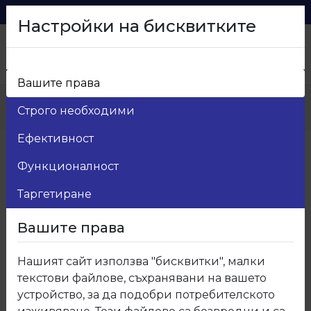
0879 216 626
voma_@abv.bg
Настройки на бисквитките
Вашите права
Начало
>
Продукти
>
Мебелен обков
>
Строго необходими
20.Мивки
>
20.030.13 Мивка алпака
Ефективност
Функционалност
Таргетиране
Вашите права
Нашият сайт използва "бисквитки", малки
текстови файлове, съхранявани на вашето
устройство, за да подобри потребителското