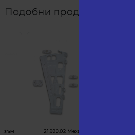
Подобни продукти
21.920.02 Механизъм за
21.924.