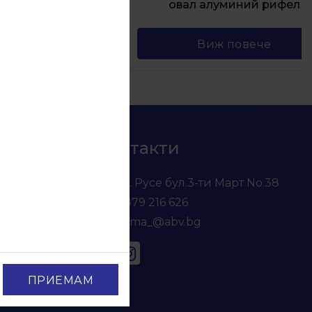
овал алуминий рифел
е
Виж повече
Контакти
гр. Русе бул.3-ти Март No.38
0879 216 626
voma_@abv.bg
ПРИЕМАМ