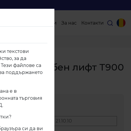
Продукти
Партньори
За нас
Контакти
ки текстови
ство, за да
0.10 Гардеробен лифт Т900
 Тези файлове са
 за поддържането
0.10
ана е в
тронната търговия
ание
Д.
итки?
No:
21.10.10
браузъра си да ви