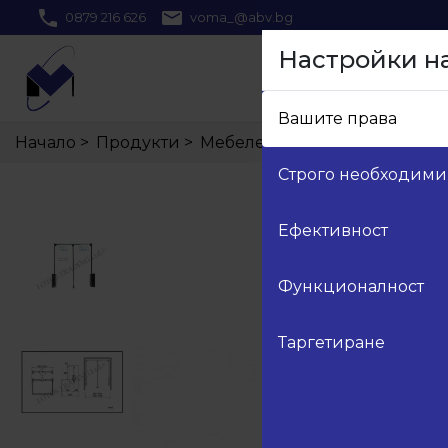
0879 216 626
voma_@abv.bg
Настройки н
Вашите права
Начало
>
Продукти
>
Мебелен обков
>
21.Гардеро
Строго необходими
Ефективност
Функционалност
Таргетиране