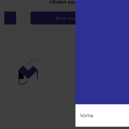
обувки единичен
Виж повече
Навиг
Начало
Продукт
Партньо
За нас
Контакти
Voma