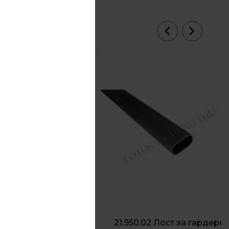
ардероб
21.950.02 Лост за гардероб