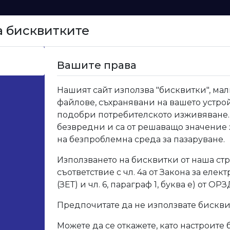
а бисквитките
Начало
Вашите права
бни аксесоари
>
21.10.10 Гардеробен лифт Т900
Нашият сайт използва "бисквитки", мал
файлове, съхранявани на вашето устрой
21.1
подобри потребителското изживяване.
безвредни и са от решаващо значение
на безпроблемна среда за пазаруване.
Код: 21.1
Използването на бисквитки от наша стр
съответствие с чл. 4а от Закона за елек
Опис
(ЗЕТ) и чл. 6, параграф 1, буква е) от ОРЗ
Предпочитате да не използвате бискв
Арт. 
Можете да се откажете, като настроите 