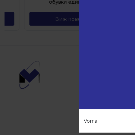
обувки единичен
га
Виж повече
Навиг
Начало
Продукт
Партньо
За нас
Контакти
Voma