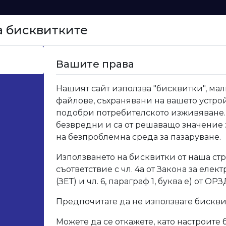
а бисквитките
Начало
Вашите права
бни аксесоари
>
21.950.01 Лост за гардероб овал мета
Нашият сайт използва "бисквитки", мал
файлове, съхранявани на вашето устрой
21.95
подобри потребителското изживяване.
безвредни и са от решаващо значение
овал
на безпроблемна среда за пазаруване.
Използването на бисквитки от наша стр
дължина 3м
съответствие с чл. 4а от Закона за елек
(ЗЕТ) и чл. 6, параграф 1, буква е) от ОРЗ
Код: 21.
Предпочитате да не използвате бискв
Опис
Можете да се откажете, като настроите 