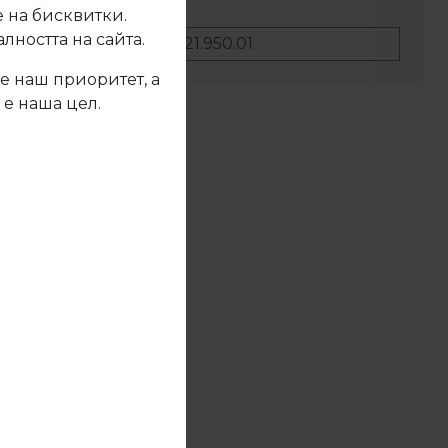
 на бисквитки.
ността на сайта.
No:
21.950.01
е наш приоритет, а
 е наша цел.
жете се с нас