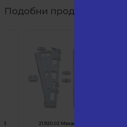
Подобни продукти
21.920.02 Механизъм за
21.951