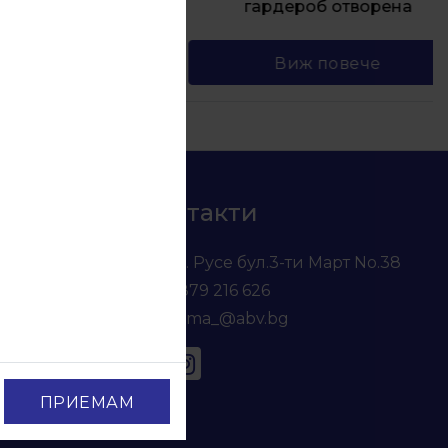
и
гардероб отворена
Виж повече
Контакти
гр. Русе бул.3-ти Март No.38
0879 216 626
voma_@abv.bg
ПРИЕМАМ