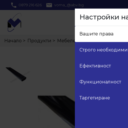
0879 216 626
voma_@abv.bg
Настройки н
Вашите права
Начало
>
Продукти
>
Мебелен обков
>
21.Гардеро
Строго необходими
Ефективност
Функционалност
Таргетиране