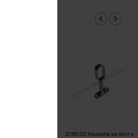
механизъм
21.951.02 Конзола за лост за