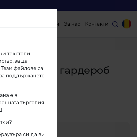
Продукти
Партньори
За нас
Контакти
л
ки текстови
ство, за да
0.01 Лост за гардероб
 Тези файлове са
 за поддържането
 метал
ана е в
тронната търговия
Д.
950.01
итки?
ание
браузъра си да ви