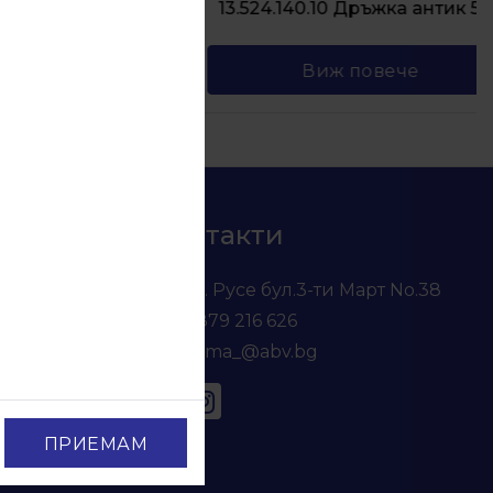
13.524.140.10 Дръжка антик 524
Виж повече
Контакти
гр. Русе бул.3-ти Март No.38
0879 216 626
voma_@abv.bg
ПРИЕМАМ