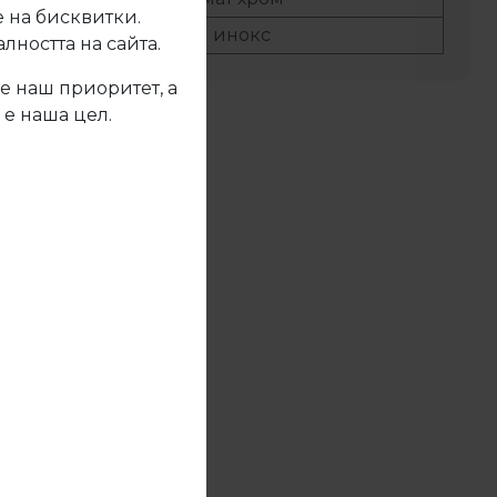
 на бисквитки.
G8:
инокс
ността на сайта.
е наш приоритет, а
 е наша цел.
жете се с нас