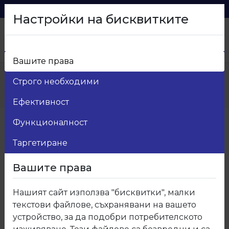
0879 216 626
voma_@abv.bg
Настройки на бисквитките
Вашите права
Начало
>
Продукти
>
Мебелен обков
>
Строго необходими
13.Мебелни дръжки
>
13.1125.02.05 Вкопана дръжка 1125
Ефективност
Функционалност
Таргетиране
Вашите права
Нашият сайт използва "бисквитки", малки
текстови файлове, съхранявани на вашето
устройство, за да подобри потребителското