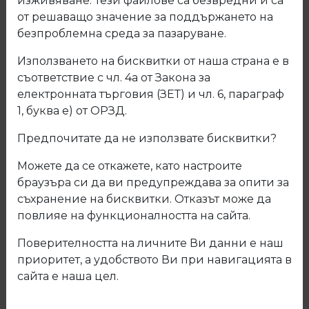
изживяване. Тези файлове са безвредни и са
от решаващо значение за поддържането на
безпроблемна среда за пазаруване.
Използването на бисквитки от наша страна е в
съответствие с чл. 4а от Закона за
електронната търговия (ЗЕТ) и чл. 6, параграф
1, буква е) от ОРЗД.
Предпочитате да не използвате бисквитки?
Можете да се откажете, като настроите
браузъра си да ви предупреждава за опити за
съхранение на бисквитки. Отказът може да
повлияе на функционалността на сайта.
13.1125.02.05 Вкопана дръжка 1125
Поверителността на личните Ви данни е наш
приоритет, а удобството Ви при навигацията в
Код: 13.1125.02.05
сайта е наша цел.
Описание