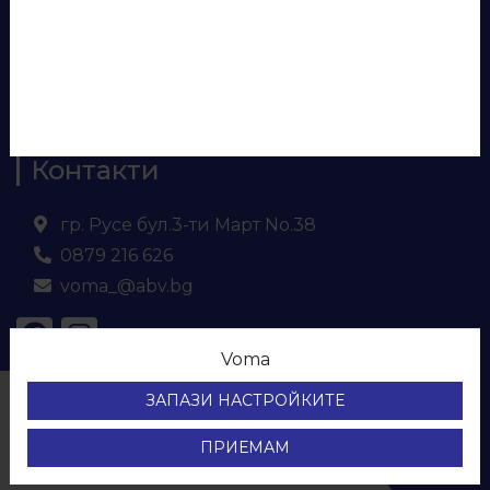
Евософт
Ламинирано ПДЧ
МДФ
Кухненски плот и гръб
Контакти
гр. Русе бул.3-ти Март No.38
0879 216 626
voma_@abv.bg
Voma
© ВОМА ЕООД
ЗАПАЗИ НАСТРОЙКИТЕ
Всички права са запазени.
Protection of personal data
ПРИЕМАМ
Development & SEO by Sky Prime