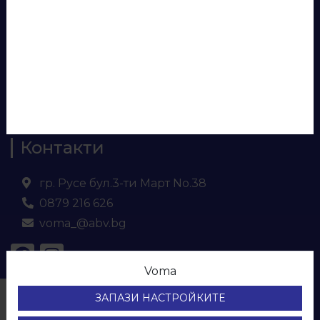
Аксесоари за бюра
Панели за врати
Евософт
Ламинирано ПДЧ
МДФ
Кухненски плот и гръб
Контакти
гр. Русе бул.3-ти Март No.38
0879 216 626
voma_@abv.bg
Voma
© ВОМА ЕООД
ЗАПАЗИ НАСТРОЙКИТЕ
Всички права са запазени.