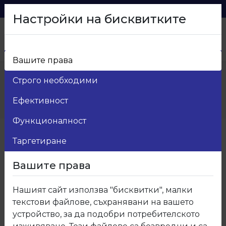
0879 216 626
voma_@abv.bg
Настройки на бисквитките
Вашите права
Начало
>
Продукти
>
Мебелен обков
>
Строго необходими
13.Мебелни дръжки
>
13.225/226 Вкопана дръжка 7085 ДО
Ефективност
ИЗЧЕРПВАНЕ!
Функционалност
Таргетиране
Вашите права
Нашият сайт използва "бисквитки", малки
текстови файлове, съхранявани на вашето
устройство, за да подобри потребителското