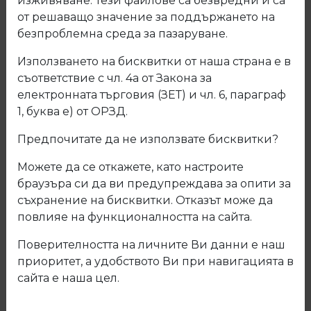
изживяване. Тези файлове са безвредни и са
от решаващо значение за поддържането на
безпроблемна среда за пазаруване.
Използването на бисквитки от наша страна е в
съответствие с чл. 4а от Закона за
електронната търговия (ЗЕТ) и чл. 6, параграф
1, буква е) от ОРЗД.
Предпочитате да не използвате бисквитки?
Можете да се откажете, като настроите
браузъра си да ви предупреждава за опити за
съхранение на бисквитки. Отказът може да
повлияе на функционалността на сайта.
Поверителността на личните Ви данни е наш
13.225/226 Вкопана дръжка 7085
приоритет, а удобството Ви при навигацията в
ДО ИЗЧЕРПВАНЕ!
сайта е наша цел.
Код: 13.225/226