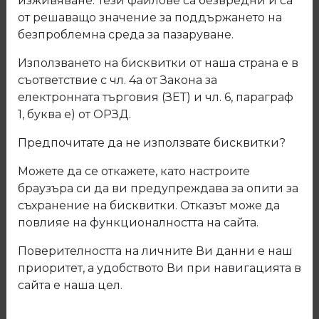
изживяване. Тези файлове са безвредни и са
от решаващо значение за поддържането на
безпроблемна среда за пазаруване.
Използването на бисквитки от наша страна е в
съответствие с чл. 4а от Закона за
електронната търговия (ЗЕТ) и чл. 6, параграф
1, буква е) от ОРЗД.
Предпочитате да не използвате бисквитки?
Можете да се откажете, като настроите
браузъра си да ви предупреждава за опити за
съхранение на бисквитки. Отказът може да
повлияе на функционалността на сайта.
Поверителността на личните Ви данни е наш
02.500.10 Тяло за минификс с
приоритет, а удобството Ви при навигацията в
чупещо рамо и резба
сайта е наша цел.
Код: 02.500.10