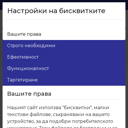
0879 216 626
voma_@abv.bg
Настройки на бисквитките
Вашите права
Начало
>
Продукти
>
Мебелен обков
>
Строго необходими
2.Крепежни и свързващи елементи
>
02.500.10 Тяло за минификс с чупещо рамо и
Ефективност
резба
Функционалност
Таргетиране
Вашите права
Нашият сайт използва "бисквитки", малки
текстови файлове, съхранявани на вашето
устройство, за да подобри потребителското