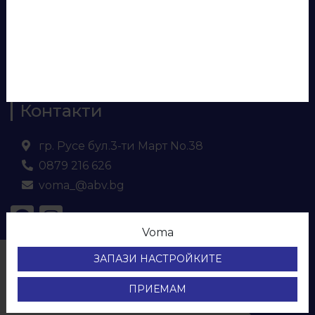
Евософт
Ламинирано ПДЧ
МДФ
Кухненски плот и гръб
Контакти
гр. Русе бул.3-ти Март No.38
0879 216 626
voma_@abv.bg
Voma
© ВОМА ЕООД
ЗАПАЗИ НАСТРОЙКИТЕ
Всички права са запазени.
Protection of personal data
ПРИЕМАМ
Development & SEO by Sky Prime