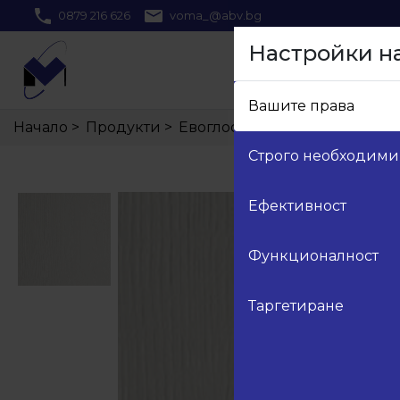
0879 216 626
voma_@abv.bg
Настройки н
Вашите права
Начало
>
Продукти
>
Евоглос
>
302 МДФ Бяло дъ
Строго необходими
Ефективност
Функционалност
Таргетиране