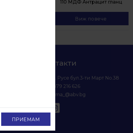
А
110 МДФ Антрацит гланц
Виж повече
Контакти
гр. Русе бул.3-ти Март No.38
0879 216 626
voma_@abv.bg
ПРИЕМАМ