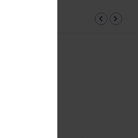
я гланц
 НА