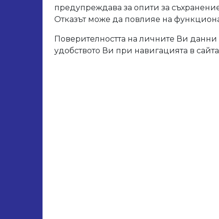
предупреждава за опити за съхранение
Отказът може да повлияе на функционал
Арт. 
Разм
Поверителността на личните Ви данни 
удобството Ви при навигацията в сайта
Дебел
Свър