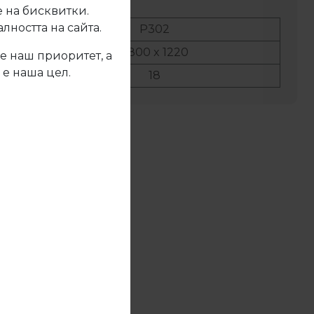
 на бисквитки.
ността на сайта.
No:
Р302
ер:
2800 x 1220
е наш приоритет, а
 е наша цел.
ина:
18
жете се с нас