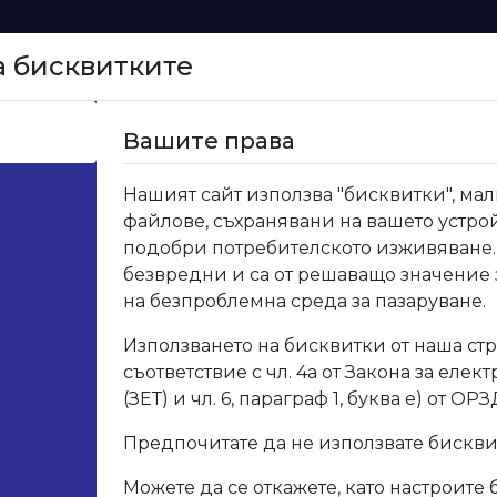
а бисквитките
Начало
Вашите права
рво ДО ИЗЧЕРПВАНЕ НА КОЛИЧЕСТВАТА
Нашият сайт използва "бисквитки", мал
файлове, съхранявани на вашето устрой
302 
подобри потребителското изживяване.
безвредни и са от решаващо значение
ИЗЧ
на безпроблемна среда за пазаруване.
КОЛ
Използването на бисквитки от наша стр
съответствие с чл. 4а от Закона за елек
Код: Р3
(ЗЕТ) и чл. 6, параграф 1, буква е) от ОРЗ
Предпочитате да не използвате бискв
Опис
Можете да се откажете, като настроите 