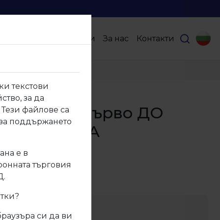
Продукти
Партньори
За нас
Контакти
ки текстови
ство, за да
МДФ Бяло дърво ДО
 Тези файлове са
 за поддържането
ЕРПВАНЕ НА
ИЧЕСТВАТА
ана е в
тронната търговия
02
Д.
итки?
ание
браузъра си да ви