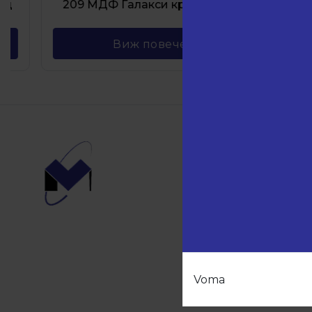
209 МДФ Галакси крем гланц
208 МД
Виж повече
Навиг
Начало
Продукт
Партньо
За нас
Контакти
Voma