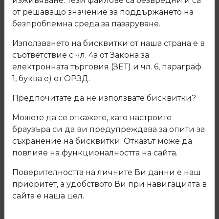
изживяване. Тези файлове са безвредни и са
от решаващо значение за поддържането на
безпроблемна среда за пазаруване.
Използването на бисквитки от наша страна е в
съответствие с чл. 4а от Закона за
електронната търговия (ЗЕТ) и чл. 6, параграф
1, буква е) от ОРЗД.
Предпочитате да не използвате бисквитки?
Можете да се откажете, като настроите
браузъра си да ви предупреждава за опити за
съхранение на бисквитки. Отказът може да
повлияе на функционалността на сайта.
458 Ламинирано ПДЧ Дъб гран
Поверителността на личните Ви данни е наш
сасо
приоритет, а удобството Ви при навигацията в
сайта е наша цел.
Код: А458