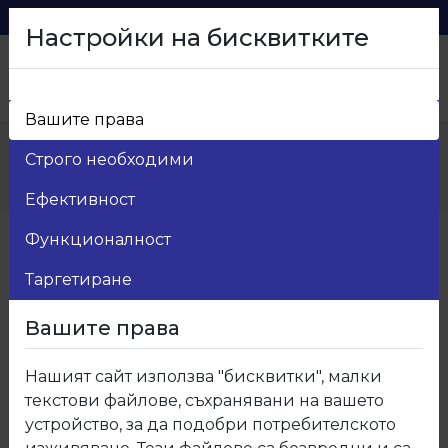
0879 216 626
voma_@abv.bg
Настройки на бисквитките
Вашите права
Начало
>
Продукти
>
Строго необходими
Ламинирано ПДЧ Кастамону
>
458 Ламинирано ПДЧ Дъб гран сасо
Ефективност
Функционалност
Таргетиране
Вашите права
Нашият сайт използва "бисквитки", малки
текстови файлове, съхранявани на вашето
устройство, за да подобри потребителското