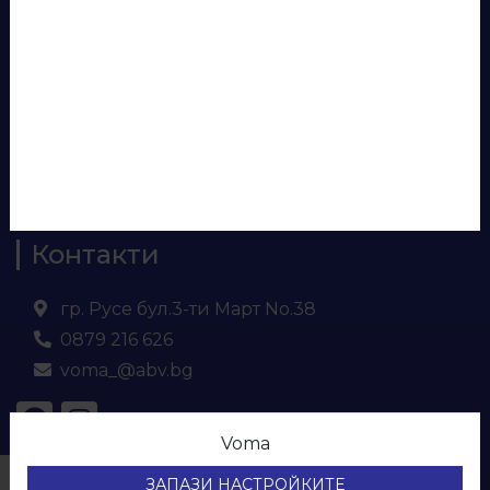
Лепила и силикони
Аксесоари за бюра
Панели за врати
Евософт
Ламинирано ПДЧ
МДФ
Кухненски плот и гръб
Контакти
гр. Русе бул.3-ти Март No.38
0879 216 626
voma_@abv.bg
Voma
© ВОМА ЕООД
ЗАПАЗИ НАСТРОЙКИТЕ