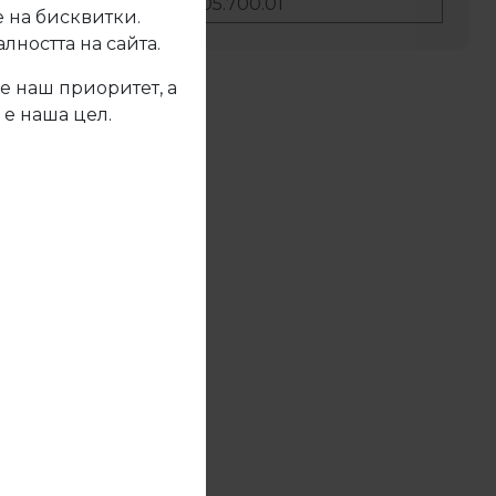
No:
05.700.01
 на бисквитки.
ността на сайта.
е наш приоритет, а
жете се с нас
 е наша цел.