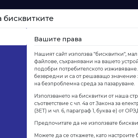
а бисквитките
Начало
Вашите права
5.700.01 Клавирна панта 1,75м
Нашият сайт използва "бисквитки", мал
файлове, съхранявани на вашето устрой
05.7
подобри потребителското изживяване.
безвредни и са от решаващо значение
1,75м
на безпроблемна среда за пазаруване.
Използването на бисквитки от наша стр
Код: 05.
съответствие с чл. 4а от Закона за елек
(ЗЕТ) и чл. 6, параграф 1, буква е) от ОРЗ
Опис
Предпочитате да не използвате бискв
Можете да се откажете, като настроите 