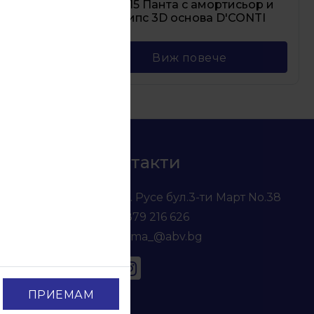
пс 3D
05.215 Панта с амортисьор и
O
клипс 3D основа D'CONTI
Виж повече
Контакти
гр. Русе бул.3-ти Март No.38
0879 216 626
voma_@abv.bg
ПРИЕМАМ