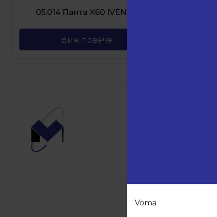
05.014 Панта К60 IVENTO
Виж повече
Навиг
Начало
Продукт
Партньо
За нас
Контакти
Voma