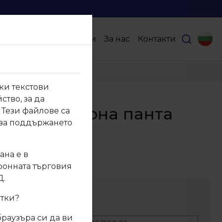
Продукти
Партньори
За нас
Контакти
ки текстови
ство, за да
00.01 Клавирна панта
 Тези файлове са
 за поддържането
ана е в
700.01
тронната търговия
Д.
ание
итки?
браузъра си да ви