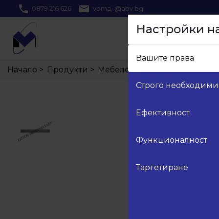
0879 216 626
voma_@abv.bg
Настройки н
Вашите права
Начало
>
Продукти
>
Мебелен обков
>
5.Панти
>
0
Строго необходими
Ефективност
Функционалност
Таргетиране