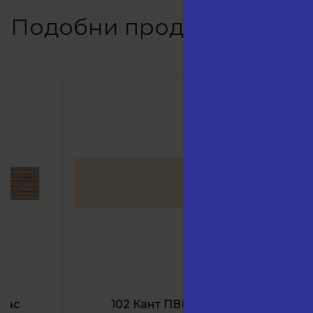
Подобни продукти
102 Кант ПВЦ Бежов
414 К