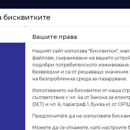
а бисквитките
Начало
Вашите права
 ПВЦ Дъб аляска
Нашият сайт използва "бисквитки", мал
файлове, съхранявани на вашето устрой
847 
подобри потребителското изживяване.
безвредни и са от решаващо значение
на безпроблемна среда за пазаруване.
Код: 84
Използването на бисквитки от наша стр
съответствие с чл. 4а от Закона за елек
Опис
(ЗЕТ) и чл. 6, параграф 1, буква е) от ОРЗ
Предпочитате да не използвате бискв
Арт. 
Можете да се откажете, като настроите 
Разм