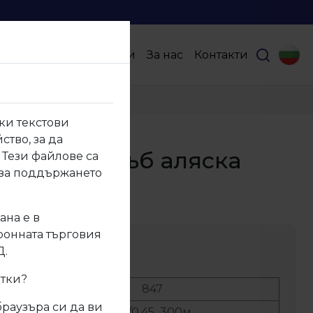
Продукти
Партньори
За нас
Контакти
ки текстови
ство, за да
Кант ПВЦ Дъб аляска
 Тези файлове са
 за поддържането
7
ана е в
тронната търговия
ание
Д.
итки?
No:
847
браузъра си да ви
ер:
22/0,45 300м