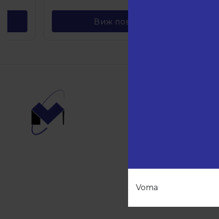
Виж повече
Навиг
Начало
Продукт
Партньо
За нас
Контакти
Voma