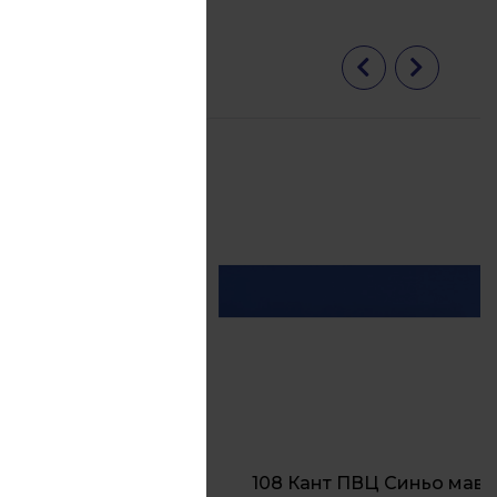
ва кост
108 Кант ПВЦ Синьо мави