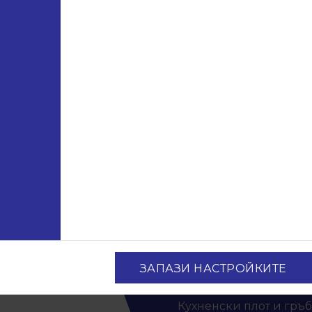
Виж повече
Виж повеч
ация
Продукти
Консумативи
и
Лепила и силикони
ри
Аксесоари за бюра
Панели за врати
Евософт
Ламинирано ПДЧ
ЗАПАЗИ НАСТРОЙКИТЕ
МДФ
Кухненски плот и гръб