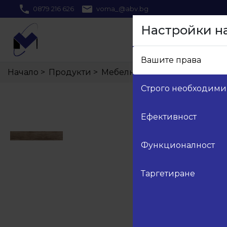
0879 216 626
voma_@abv.bg
Настройки н
Вашите права
Начало
>
Продукти
>
Мебелни кантове
>
847 Кант
Строго необходими
Ефективност
Функционалност
Таргетиране