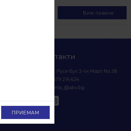
е
Виж повече
Контакти
гр. Русе бул.3-ти Март No.38
0879 216 626
voma_@abv.bg
ПРИЕМАМ