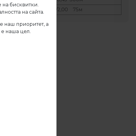
 на бисквитки.
ер:
22/2,00 75м
ността на сайта.
е наш приоритет, а
 е наша цел.
жете се с нас