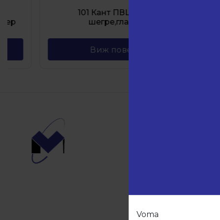
385 Ка
101 Кант ПВЦ Бяло
Дъ
шегре,гладко
Ска
Виж повече
Навиг
Начало
Продукт
Партньо
За нас
Контакти
Voma