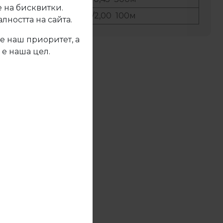
 на бисквитки.
ер:
22/2,00 100м
ността на сайта.
е наш приоритет, а
 е наша цел.
жете се с нас