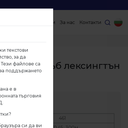
Продукти
Партньори
За нас
Контакти
ки текстови
ство, за да
Кант ПВЦ Дъб лексингтън
 Тези файлове са
 за поддържането
ана е в
тронната търговия
ание
Д.
итки?
No:
461
браузъра си да ви
ер:
22/0,45 300м