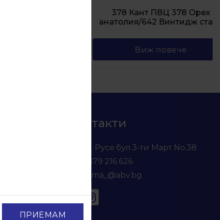
378 Кант ПВЦ 378 Орех
рацит
анатолия/642 Винтидж стайл
Виж повече
Контакти
гр. Русе бул.3-ти Март No.38
0879 216 626
voma_@abv.bg
ПРИЕМАМ