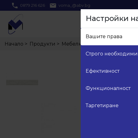
0879 216 626
voma_@abv.bg
Настройки н
Вашите права
Начало
>
Продукти
>
Мебелни кантове
>
461 Кант
Строго необходими
Ефективност
Функционалност
Таргетиране