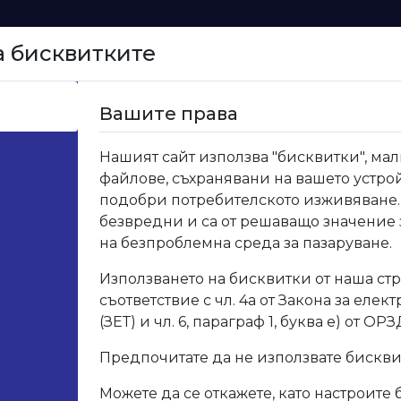
а бисквитките
Начало
Вашите права
 ПВЦ Дъб лексингтън
Нашият сайт използва "бисквитки", мал
файлове, съхранявани на вашето устрой
461 
подобри потребителското изживяване.
безвредни и са от решаващо значение
на безпроблемна среда за пазаруване.
Код: 461
Използването на бисквитки от наша стр
съответствие с чл. 4а от Закона за елек
Опис
(ЗЕТ) и чл. 6, параграф 1, буква е) от ОРЗ
Предпочитате да не използвате бискв
Арт. 
Можете да се откажете, като настроите 
Разм