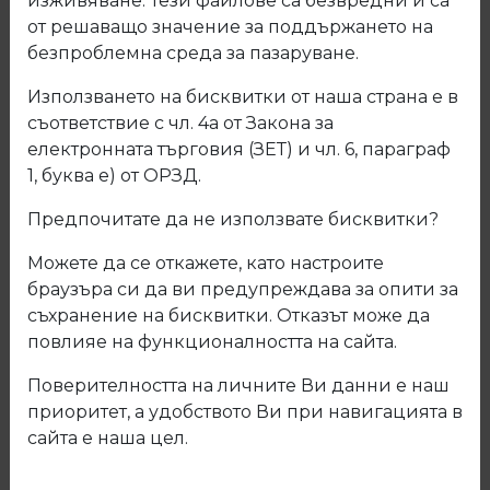
изживяване. Тези файлове са безвредни и са
от решаващо значение за поддържането на
безпроблемна среда за пазаруване.
Използването на бисквитки от наша страна е в
съответствие с чл. 4а от Закона за
електронната търговия (ЗЕТ) и чл. 6, параграф
1, буква е) от ОРЗД.
Предпочитате да не използвате бисквитки?
Можете да се откажете, като настроите
браузъра си да ви предупреждава за опити за
съхранение на бисквитки. Отказът може да
319 Кант ПВЦ Ясен
повлияе на функционалността на сайта.
Поверителността на личните Ви данни е наш
Код: 319
приоритет, а удобството Ви при навигацията в
сайта е наша цел.
Описание