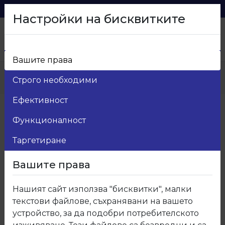
0879 216 626
voma_@abv.bg
Настройки на бисквитките
Вашите права
Начало
>
Продукти
>
Мебелни кантове
>
Строго необходими
319 Кант ПВЦ Ясен
Ефективност
Функционалност
Таргетиране
Вашите права
Нашият сайт използва "бисквитки", малки
текстови файлове, съхранявани на вашето
устройство, за да подобри потребителското