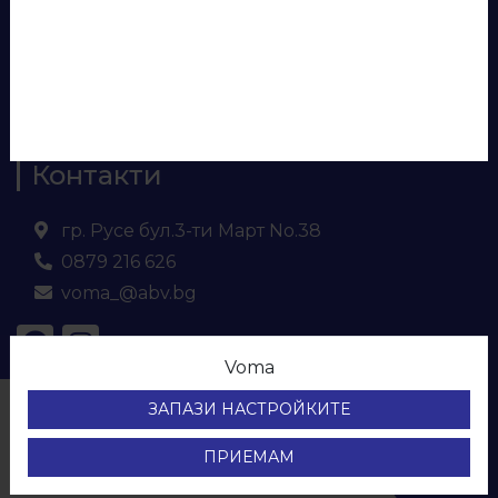
Евософт
Ламинирано ПДЧ
МДФ
Кухненски плот и гръб
Контакти
гр. Русе бул.3-ти Март No.38
0879 216 626
voma_@abv.bg
Voma
© ВОМА ЕООД
ЗАПАЗИ НАСТРОЙКИТЕ
Всички права са запазени.
Protection of personal data
ПРИЕМАМ
Development & SEO by Sky Prime