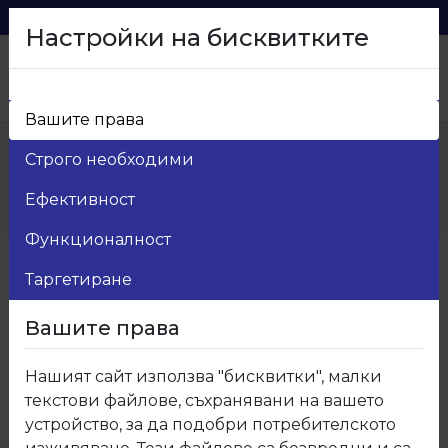
0879 216 626
voma_@abv.bg
Настройки на бисквитките
Вашите права
Начало
>
Продукти
>
Мебелен обков
>
Строго необходими
2.Крепежни и свързващи елементи
>
02.500.04 Тяло за минификс PZ глава
Ефективност
недиректен монтаж
Функционалност
Таргетиране
Вашите права
Нашият сайт използва "бисквитки", малки
текстови файлове, съхранявани на вашето
устройство, за да подобри потребителското