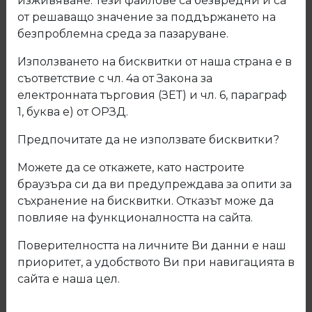
изживяване. Тези файлове са безвредни и са
от решаващо значение за поддържането на
безпроблемна среда за пазаруване.
Използването на бисквитки от наша страна е в
съответствие с чл. 4а от Закона за
електронната търговия (ЗЕТ) и чл. 6, параграф
1, буква е) от ОРЗД.
Предпочитате да не използвате бисквитки?
Можете да се откажете, като настроите
браузъра си да ви предупреждава за опити за
съхранение на бисквитки. Отказът може да
повлияе на функционалността на сайта.
Поверителността на личните Ви данни е наш
02.500.04 Тяло за минификс PZ
приоритет, а удобството Ви при навигацията в
глава недиректен монтаж
сайта е наша цел.
Код: 02.500.04