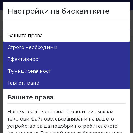
0879 216 626
voma_@abv.bg
Настройки на бисквитките
Вашите права
Начало
>
Продукти
>
Kухненски плот и гръб
>
Строго необходими
F018 Термоустойчив плот и гръб Мрамор
Каролина гланц
Ефективност
Функционалност
Таргетиране
Вашите права
Нашият сайт използва "бисквитки", малки
текстови файлове, съхранявани на вашето
устройство, за да подобри потребителското