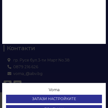
Панели за врати
Евософт
Ламинирано ПДЧ
МДФ
Кухненски плот и гръб
Контакти
гр. Русе бул.3-ти Март No.38
0879 216 626
voma_@abv.bg
Voma
© ВОМА ЕООД
ЗАПАЗИ НАСТРОЙКИТЕ
Всички права са запазени.