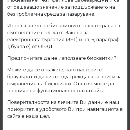
изживяване. Тези файлове са безвредни и са
от решаващо значение за поддържането на
безпроблемна среда за пазаруване.
Използването на бисквитки от наша страна е в
съответствие с чл. 4а от Закона за
електронната търговия (ЗЕТ) и чл. 6, параграф
1, буква е) от ОРЗД.
Предпочитате да не използвате бисквитки?
Можете да се откажете, като настроите
браузъра си да ви предупреждава за опити за
съхранение на бисквитки. Отказът може да
повлияе на функционалността на сайта.
F018 Термоустойчив плот и гръб
Поверителността на личните Ви данни е наш
Мрамор Каролина гланц
приоритет, а удобството Ви при навигацията в
сайта е наша цел.
Код: F018