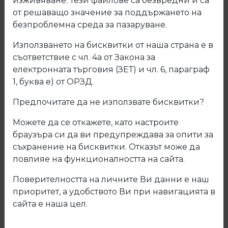
изживяване. Тези файлове са безвредни и са
от решаващо значение за поддържането на
безпроблемна среда за пазаруване.
Използването на бисквитки от наша страна е в
съответствие с чл. 4а от Закона за
електронната търговия (ЗЕТ) и чл. 6, параграф
1, буква е) от ОРЗД.
Предпочитате да не използвате бисквитки?
Можете да се откажете, като настроите
браузъра си да ви предупреждава за опити за
съхранение на бисквитки. Отказът може да
повлияе на функционалността на сайта.
201 МДФ Черно линия гланц ДО
Поверителността на личните Ви данни е наш
ИЗЧЕРПВАНЕ НА КОЛИЧЕСТВАТА
приоритет, а удобството Ви при навигацията в
сайта е наша цел.
Код: Р201