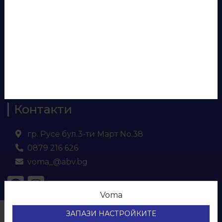
Аксесоари за бюра
Панели за врати
Евософт
Ламинирано ПДЧ
МДФ
Кухненски плот и гръб
Контакти
гр. Русе бул.3-ти Март No.38
0879 216 626
voma_@abv.bg
Voma
© ВОМА ЕООД
ЗАПАЗИ НАСТРОЙКИТЕ
Всички права са запазени.