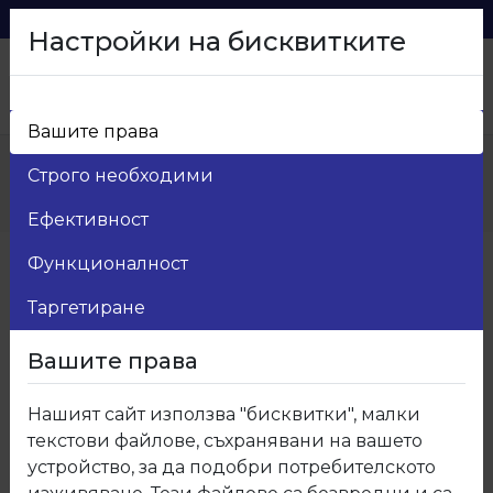
0879 216 626
voma_@abv.bg
Настройки на бисквитките
Вашите права
Начало
>
Продукти
>
Евоглос
>
Строго необходими
201 МДФ Черно линия гланц ДО ИЗЧЕРПВАНЕ
НА КОЛИЧЕСТВАТА
Ефективност
Функционалност
Таргетиране
Вашите права
Нашият сайт използва "бисквитки", малки
текстови файлове, съхранявани на вашето
устройство, за да подобри потребителското