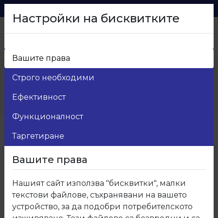
0879 216 626
voma_@abv.bg
Настройки на бисквитките
Вашите права
Начало
>
Продукти
>
Строго необходими
Ламинирано ПДЧ Кастамону
>
435 Ламинирано ПДЧ Флорида ДО
Ефективност
ИЗЧЕРПВАНЕ НА КОЛИЧЕСТВАТА
Функционалност
Таргетиране
Вашите права
Нашият сайт използва "бисквитки", малки
текстови файлове, съхранявани на вашето
устройство, за да подобри потребителското