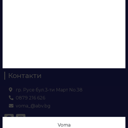
Консумативи
Лепила и силикони
Аксесоари за бюра
Панели за врати
Евософт
Ламинирано ПДЧ
МДФ
Кухненски плот и гръб
Контакти
гр. Русе бул.3-ти Март No.38
0879 216 626
voma_@abv.bg
Voma