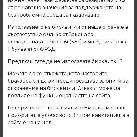
изживяване. Тези файлове са безвредни и са
от решаващо значение за поддържането на
безпроблемна среда за пазаруване.
Използването на бисквитки от наша страна е в
съответствие с чл. 4а от Закона за
електронната търговия (ЗЕТ) и чл. 6, параграф
1, буква е) от ОРЗД.
Предпочитате да не използвате бисквитки?
Можете да се откажете, като настроите
браузъра си да ви предупреждава за опити за
съхранение на бисквитки. Отказът може да
повлияе на функционалността на сайта.
Поверителността на личните Ви данни е наш
435 Ламинирано ПДЧ Флорида
приоритет, а удобството Ви при навигацията в
ДО ИЗЧЕРПВАНЕ НА
сайта е наша цел.
КОЛИЧЕСТВАТА