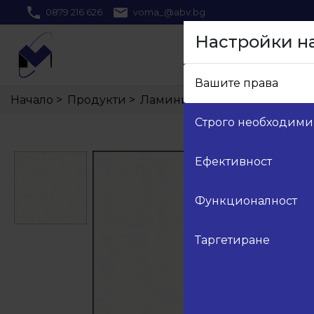
0879 216 626
voma_@abv.bg
Настройки н
Вашите права
Начало
>
Продукти
>
Ламинирано ПДЧ Кастамону
Строго необходими
Ефективност
Функционалност
Таргетиране