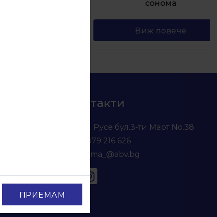
Ч Перла
сонома
Виж повече
Контакти
гр. Русе бул.3-ти Март No.38
0879 216 626
voma_@abv.bg
ПРИЕМАМ