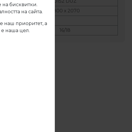
No:
D152 DUZ
 на бисквитки.
ер:
2800 х 2070
ността на сайта.
ер:
е наш приоритет, а
ина:
16/18
 е наша цел.
жете се с нас