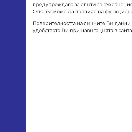
Арт. 
предупреждава за опити за съхранение
Разм
Отказът може да повлияе на функционал
Разм
Поверителността на личните Ви данни 
Дебел
удобството Ви при навигацията в сайта
Свър