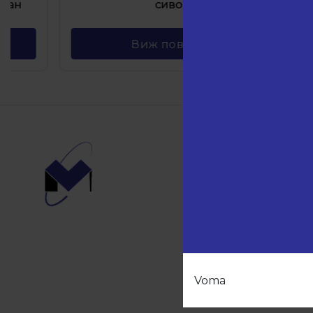
сиво
Виж повече
Навиг
Начало
Продукт
Партньо
За нас
Контакти
Voma