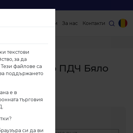
Продукти
Партньори
За нас
Контакти
ки текстови
ство, за да
Ламинирано ПДЧ Бяло
 Тези файлове са
 за поддържането
ко
ана е в
52 DUZ
тронната търговия
Д.
ание
итки?
браузъра си да ви