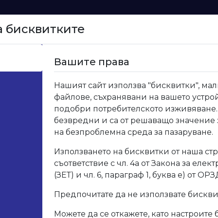
а бисквитките
Начало
Вашите права
>
152 Ламинирано ПДЧ Бяло гладко
Нашият сайт използва "бисквитки", мал
файлове, съхранявани на вашето устрой
152 
подобри потребителското изживяване.
безвредни и са от решаващо значение
глад
на безпроблемна среда за пазаруване.
Използването на бисквитки от наша стр
Код: D1
съответствие с чл. 4а от Закона за елек
(ЗЕТ) и чл. 6, параграф 1, буква е) от ОРЗ
Опис
Предпочитате да не използвате бискв
Можете да се откажете, като настроите 