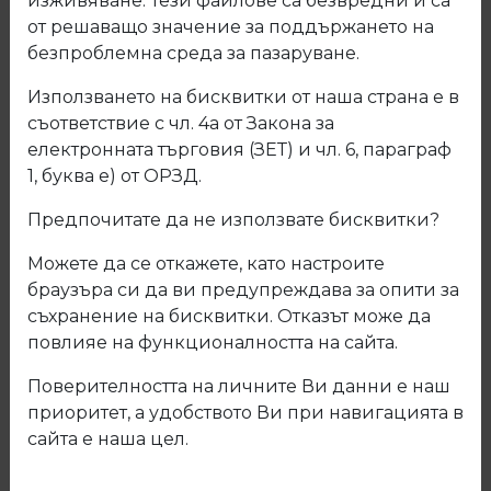
изживяване. Тези файлове са безвредни и са
от решаващо значение за поддържането на
безпроблемна среда за пазаруване.
Използването на бисквитки от наша страна е в
съответствие с чл. 4а от Закона за
електронната търговия (ЗЕТ) и чл. 6, параграф
1, буква е) от ОРЗД.
Предпочитате да не използвате бисквитки?
Можете да се откажете, като настроите
браузъра си да ви предупреждава за опити за
съхранение на бисквитки. Отказът може да
повлияе на функционалността на сайта.
09.440.10 Колело с двоен лагер
Поверителността на личните Ви данни е наш
ф50 Н-70мм.
приоритет, а удобството Ви при навигацията в
сайта е наша цел.
Код: 09.440.10