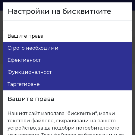
0879 216 626
voma_@abv.bg
Настройки на бисквитките
Вашите права
Начало
>
Продукти
>
Мебелен обков
>
Строго необходими
9.Мебелни колела
>
09.440.10 Колело с двоен лагер ф50 Н-70мм.
Ефективност
Функционалност
Таргетиране
Вашите права
Нашият сайт използва "бисквитки", малки
текстови файлове, съхранявани на вашето
устройство, за да подобри потребителското