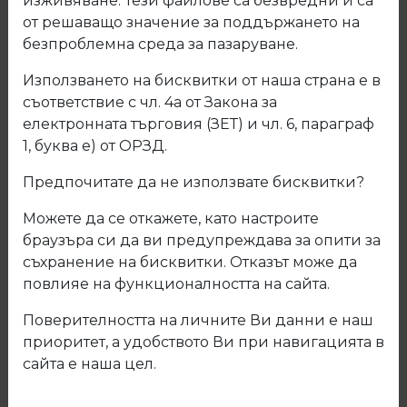
изживяване. Тези файлове са безвредни и са
от решаващо значение за поддържането на
безпроблемна среда за пазаруване.
Използването на бисквитки от наша страна е в
съответствие с чл. 4а от Закона за
електронната търговия (ЗЕТ) и чл. 6, параграф
1, буква е) от ОРЗД.
Предпочитате да не използвате бисквитки?
Можете да се откажете, като настроите
браузъра си да ви предупреждава за опити за
съхранение на бисквитки. Отказът може да
200 Кант ПВЦ Р200 Бяло линия
повлияе на функционалността на сайта.
гланц
Поверителността на личните Ви данни е наш
приоритет, а удобството Ви при навигацията в
Код: 200
сайта е наша цел.
Описание