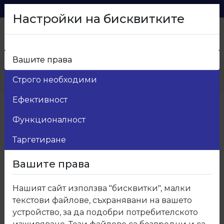
0879 216 626
voma_@abv.bg
Настройки на бисквитките
Вашите права
Начало
>
Продукти
>
Мебелни кантове
>
Строго необходими
200 Кант ПВЦ Р200 Бяло линия гланц
Ефективност
Функционалност
Таргетиране
Вашите права
Нашият сайт използва "бисквитки", малки
текстови файлове, съхранявани на вашето
устройство, за да подобри потребителското