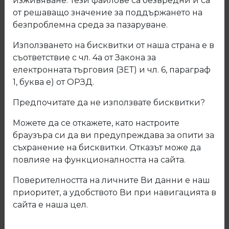
изживяване. Тези файлове са безвредни и са
от решаващо значение за поддържането на
безпроблемна среда за пазаруване.
Използването на бисквитки от наша страна е в
съответствие с чл. 4а от Закона за
електронната търговия (ЗЕТ) и чл. 6, параграф
1, буква е) от ОРЗД.
Предпочитате да не използвате бисквитки?
Можете да се откажете, като настроите
браузъра си да ви предупреждава за опити за
съхранение на бисквитки. Отказът може да
509 Кант ПВЦ Тъмно арамо до
повлияе на функционалността на сайта.
изчерпване
Поверителността на личните Ви данни е наш
приоритет, а удобството Ви при навигацията в
Код: 509
сайта е наша цел.
Описание