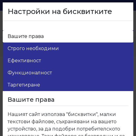
0879 216 626
voma_@abv.bg
Настройки на бисквитките
Вашите права
Начало
>
Продукти
>
Мебелни кантове
>
Строго необходими
509 Кант ПВЦ Тъмно арамо до изчерпване
Ефективност
Функционалност
Таргетиране
Вашите права
Нашият сайт използва "бисквитки", малки
текстови файлове, съхранявани на вашето
устройство, за да подобри потребителското