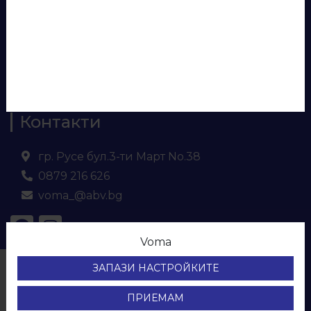
Панели за врати
Евософт
Ламинирано ПДЧ
МДФ
Кухненски плот и гръб
Контакти
гр. Русе бул.3-ти Март No.38
0879 216 626
voma_@abv.bg
Voma
© ВОМА ЕООД
ЗАПАЗИ НАСТРОЙКИТЕ
Всички права са запазени.
Protection of personal data
ПРИЕМАМ