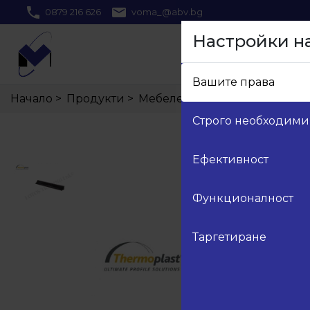
0879 216 626
voma_@abv.bg
Настройки н
Вашите права
Начало
>
Продукти
>
Мебелен обков
>
19.Аксесоар
Строго необходими
Ефективност
Функционалност
Таргетиране