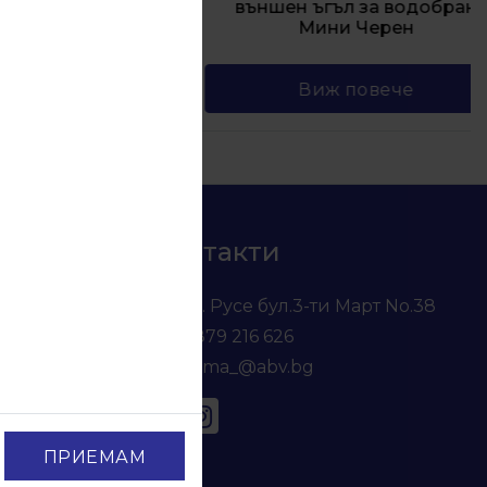
водобран
външен ъгъл за водобран
н
Мини Черен
е
Виж повече
Контакти
гр. Русе бул.3-ти Март No.38
0879 216 626
voma_@abv.bg
ПРИЕМАМ