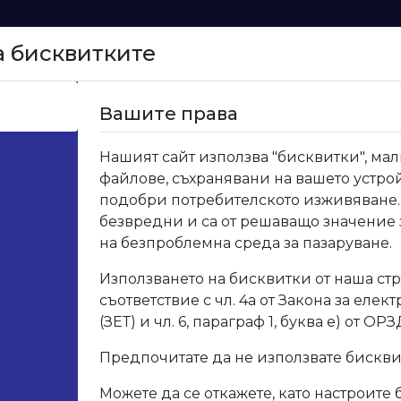
а бисквитките
Начало
Вашите права
и за кухня
>
19.430.02 Водобранна лайсна PVC 15х15 
Нашият сайт използва "бисквитки", мал
файлове, съхранявани на вашето устрой
19.4
подобри потребителското изживяване.
безвредни и са от решаващо значение
PVC 1
на безпроблемна среда за пазаруване.
Използването на бисквитки от наша стр
Код: 19.
съответствие с чл. 4а от Закона за елек
(ЗЕТ) и чл. 6, параграф 1, буква е) от ОРЗ
Опис
Предпочитате да не използвате бискв
Можете да се откажете, като настроите 