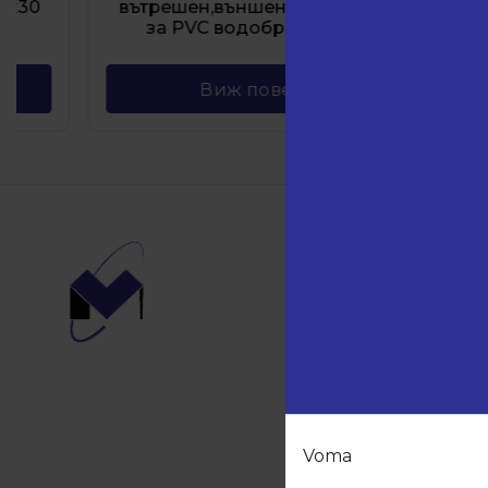
вътрешен,външен ъгъл и тапи
19.5
за PVC водобран Черен
Чер
Виж повече
Навиг
Начало
Продукт
Партньо
За нас
Контакти
Voma