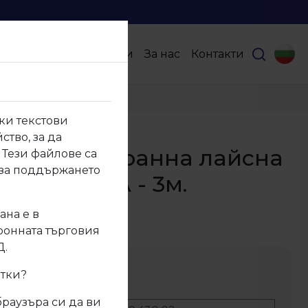
Продукти
Партньори
За нас
Контакти
ЧЕРНА - 3м.
ки текстови
ство, за да
30.02 Водобранна лайсна
 Тези файлове са
 за поддържането
5х15 ЧЕРНА - 3м.
ана е в
430.02
тронната търговия
Д.
ание
итки?
браузъра си да ви