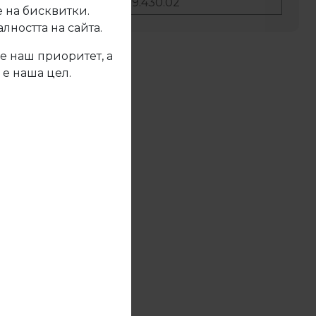
No:
19.430.02
 на бисквитки.
ността на сайта.
е наш приоритет, а
жете се с нас
 е наша цел.