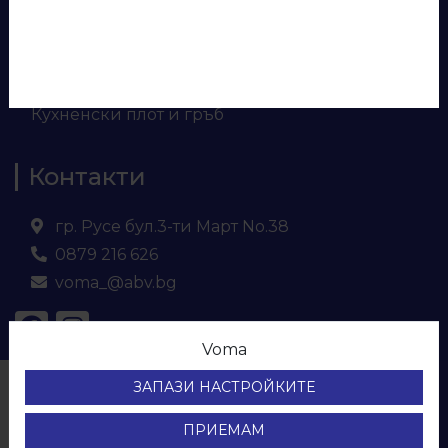
Панели за врати
Евософт
Ламинирано ПДЧ
МДФ
Кухненски плот и гръб
Контакти
гр. Русе бул.3-ти Март No.38
0879 216 626
voma_@abv.bg
Voma
© ВОМА ЕООД
ЗАПАЗИ НАСТРОЙКИТЕ
Всички права са запазени.
Protection of personal data
ПРИЕМАМ