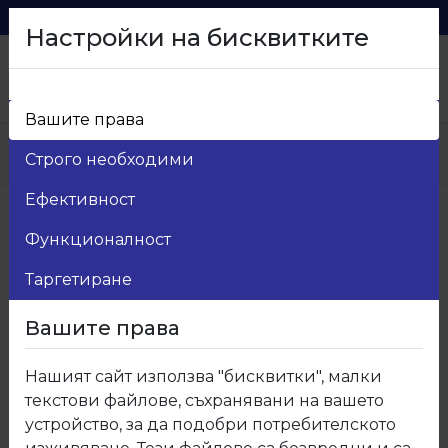
0879 216 626
voma_@abv.bg
Настройки на бисквитките
Вашите права
Начало
>
Продукти
>
Kухненски плот и гръб
>
Строго необходими
F021 Термоустойчив плот и гръб Олимпос беже
Ефективност
Функционалност
Таргетиране
Вашите права
Нашият сайт използва "бисквитки", малки
текстови файлове, съхранявани на вашето
устройство, за да подобри потребителското