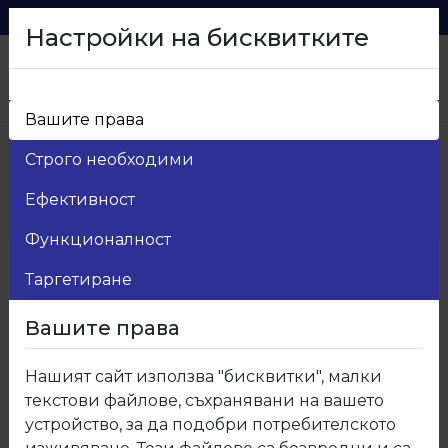
0879 216 626
voma_@abv.bg
Настройки на бисквитките
Вашите права
Начало
>
Продукти
>
Мебелен обков
>
Строго необходими
6.Изтеглящи механизми за чекмеджета
>
06.207 Телескопичен водач 45мм YENILER с
Ефективност
успокоител ДО ИЗЧЕРПВАНЕ
Функционалност
Таргетиране
Вашите права
Нашият сайт използва "бисквитки", малки
текстови файлове, съхранявани на вашето
устройство, за да подобри потребителското