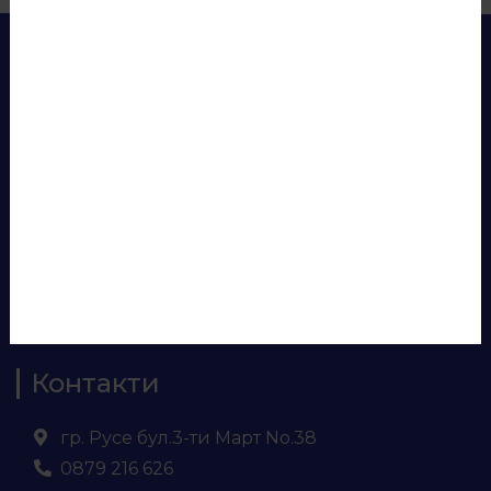
Продукти
Консумативи
Лепила и силикони
Аксесоари за бюра
Панели за врати
Евософт
Ламинирано ПДЧ
МДФ
Кухненски плот и гръб
Контакти
гр. Русе бул.3-ти Март No.38
0879 216 626