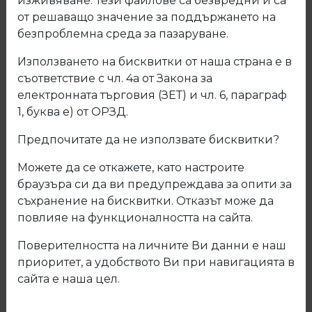
изживяване. Тези файлове са безвредни и са
от решаващо значение за поддържането на
безпроблемна среда за пазаруване.
Използването на бисквитки от наша страна е в
съответствие с чл. 4а от Закона за
електронната търговия (ЗЕТ) и чл. 6, параграф
1, буква е) от ОРЗД.
Предпочитате да не използвате бисквитки?
Можете да се откажете, като настроите
браузъра си да ви предупреждава за опити за
съхранение на бисквитки. Отказът може да
повлияе на функционалността на сайта.
Поверителността на личните Ви данни е наш
06.207 Телескопичен водач 45мм
приоритет, а удобството Ви при навигацията в
YENILER с успокоител ДО
сайта е наша цел.
ИЗЧЕРПВАНЕ