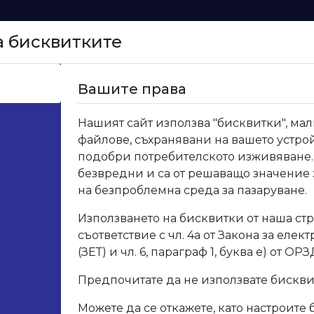
а бисквитките
Начало
Вашите права
и за кухня
>
19.505.10К Тапа за водобран 30х30, алу
Нашият сайт използва "бисквитки", мал
файлове, съхранявани на вашето устрой
19.50
подобри потребителското изживяване.
безвредни и са от решаващо значение
30х3
на безпроблемна среда за пазаруване.
Използването на бисквитки от наша стр
Код: 19.
съответствие с чл. 4а от Закона за елек
(ЗЕТ) и чл. 6, параграф 1, буква е) от ОРЗ
Опис
Предпочитате да не използвате бискв
Можете да се откажете, като настроите 