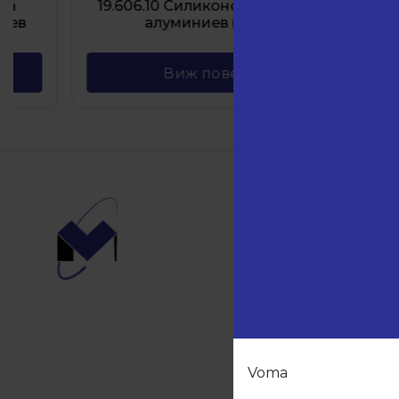
19.606.10 Силиконова лента за
алуми
алуминиев цокъл
пр
Виж повече
Навиг
Начало
Продукт
Партньо
За нас
Контакти
Voma