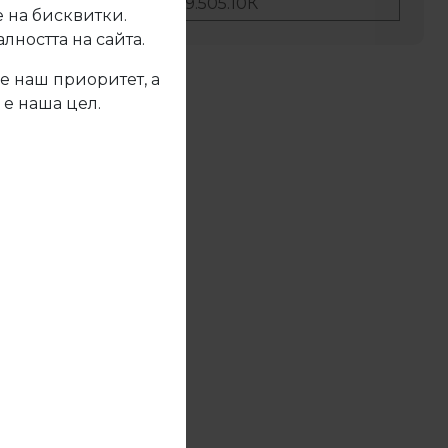
No:
19.505.10К
 на бисквитки.
ността на сайта.
е наш приоритет, а
жете се с нас
 е наша цел.