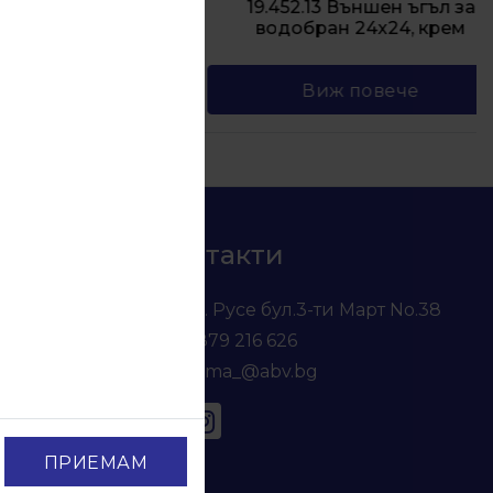
одобран
19.452.13 Външен ъгъл за
водобран 24х24, крем
Виж повече
Контакти
гр. Русе бул.3-ти Март No.38
0879 216 626
voma_@abv.bg
ПРИЕМАМ