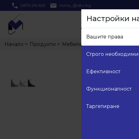
0879 216 626
voma_@abv.bg
Настройки н
Вашите права
Начало
>
Продукти
>
Мебелен обков
>
19.Аксесоар
Строго необходими
Ефективност
Функционалност
Таргетиране