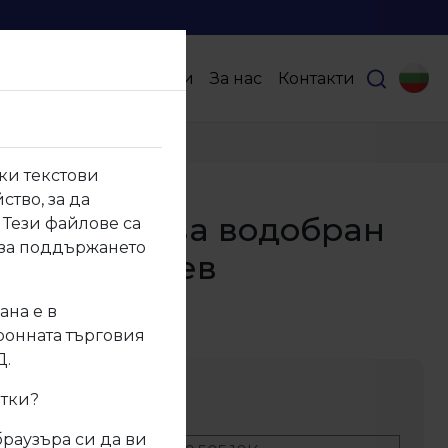
Продукти
Партньори
За нас
Контакти
миниев
ки текстови
ство, за да
5.10К Тапа за водобран
 Тези файлове са
 за поддържането
0, алуминиев
ана е в
505.10К
тронната търговия
Д.
ание
итки?
браузъра си да ви