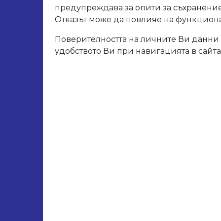
предупреждава за опити за съхранение
Отказът може да повлияе на функционал
02.600
02.600
Поверителността на личните Ви данни 
удобството Ви при навигацията в сайта
02.600
02.600
02.600
02.600
02.600
Свър