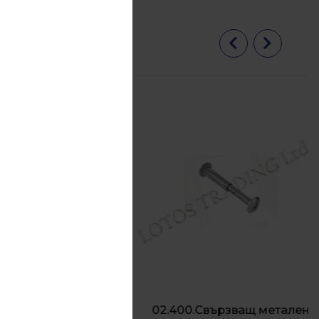
минификс
02.400.Свързващ метален