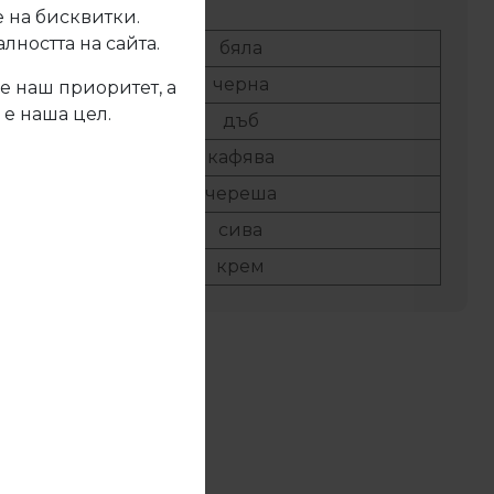
 на бисквитки.
ността на сайта.
.01:
бяла
.02:
черна
е наш приоритет, а
 е наша цел.
.03:
дъб
.04:
кафява
.06:
череша
.10:
сива
.13:
крем
жете се с нас