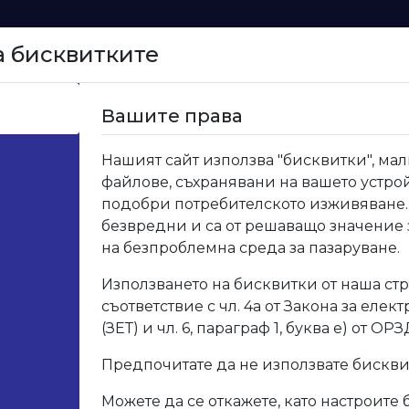
а бисквитките
Начало
Вашите права
и и свързващи елементи
>
02.600 ПВЦ ъглови сглобк
Нашият сайт използва "бисквитки", мал
файлове, съхранявани на вашето устрой
02.6
подобри потребителското изживяване.
безвредни и са от решаващо значение
капа
на безпроблемна среда за пазаруване.
Използването на бисквитки от наша стр
Код: 02.
съответствие с чл. 4а от Закона за елек
(ЗЕТ) и чл. 6, параграф 1, буква е) от ОРЗ
Опис
Предпочитате да не използвате бискв
Можете да се откажете, като настроите 