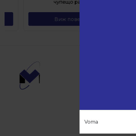
чупещо рамо
PZ гла
Виж повече
Навиг
Начало
Продукт
Партньо
За нас
Контакти
Voma