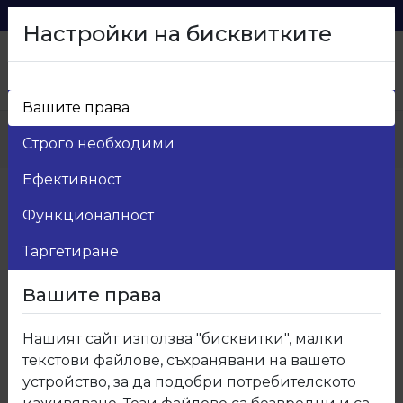
0879 216 626
voma_@abv.bg
Настройки на бисквитките
Вашите права
Начало
>
Продукти
>
Мебелен обков
>
Строго необходими
31.Осветление
>
31.452.02 Прекъсвач с конец
Ефективност
Функционалност
Таргетиране
Вашите права
Нашият сайт използва "бисквитки", малки
текстови файлове, съхранявани на вашето
устройство, за да подобри потребителското