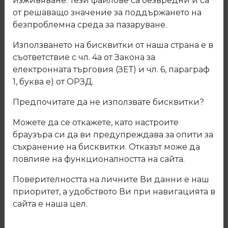
изживяване. Тези файлове са безвредни и са
от решаващо значение за поддържането на
безпроблемна среда за пазаруване.
Използването на бисквитки от наша страна е в
съответствие с чл. 4а от Закона за
електронната търговия (ЗЕТ) и чл. 6, параграф
1, буква е) от ОРЗД.
Предпочитате да не използвате бисквитки?
Можете да се откажете, като настроите
браузъра си да ви предупреждава за опити за
съхранение на бисквитки. Отказът може да
31.452.02 Прекъсвач с конец
повлияе на функционалността на сайта.
Поверителността на личните Ви данни е наш
Код: 31.452.02
приоритет, а удобството Ви при навигацията в
сайта е наша цел.
Описание