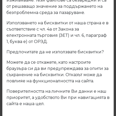
изживяване. Тези файлове са безвредни и са
от решаващо значение за поддържането на
безпроблемна среда за пазаруване.
Използването на бисквитки от наша страна е в
съответствие с чл. 4а от Закона за
електронната търговия (ЗЕТ) и чл. 6, параграф
1, буква е) от ОРЗД.
Предпочитате да не използвате бисквитки?
Можете да се откажете, като настроите
браузъра си да ви предупреждава за опити за
съхранение на бисквитки. Отказът може да
148 Кант ABS Светъл виолет
повлияе на функционалността на сайта.
Поверителността на личните Ви данни е наш
Код: 148
приоритет, а удобството Ви при навигацията в
сайта е наша цел.
Описание