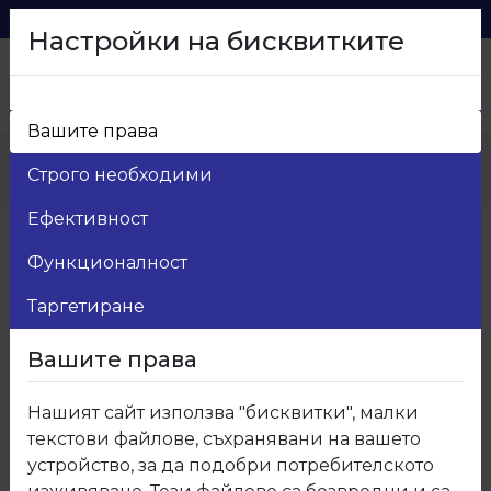
0879 216 626
voma_@abv.bg
Настройки на бисквитките
Вашите права
Начало
>
Продукти
>
Мебелни кантове
>
Строго необходими
148 Кант ABS Светъл виолет
Ефективност
Функционалност
Таргетиране
Вашите права
Нашият сайт използва "бисквитки", малки
текстови файлове, съхранявани на вашето
устройство, за да подобри потребителското