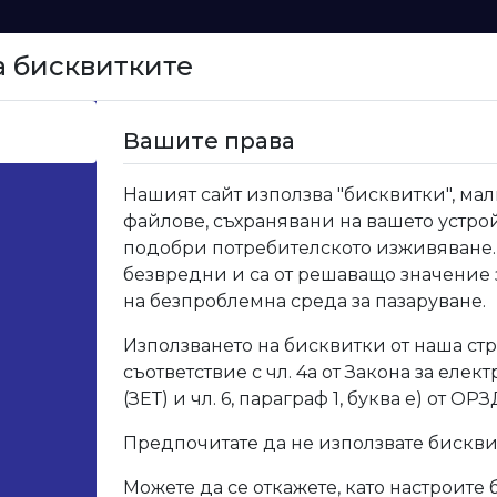
а бисквитките
Начало
Вашите права
Amethyst Grey
Нашият сайт използва "бисквитки", мал
файлове, съхранявани на вашето устрой
ЕС 0
подобри потребителското изживяване.
безвредни и са от решаващо значение
Grey
на безпроблемна среда за пазаруване.
Използването на бисквитки от наша стр
Код: ЕС 
съответствие с чл. 4а от Закона за елек
(ЗЕТ) и чл. 6, параграф 1, буква е) от ОРЗ
Опис
Предпочитате да не използвате бискв
Можете да се откажете, като настроите 