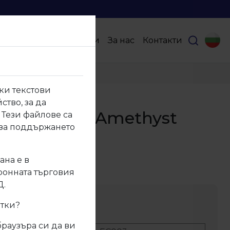
Продукти
Партньори
За нас
Контакти
ки текстови
ство, за да
03 Евософт Amethyst
 Тези файлове са
 за поддържането
ана е в
003
тронната търговия
Д.
ание
итки?
браузъра си да ви