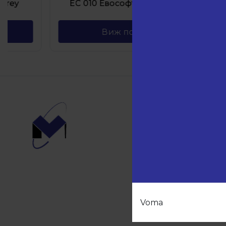
ЕС 010 Евософт Aquamarine
ЕС 0
Виж повече
Навиг
Начало
Продукт
Партньо
За нас
Контакти
Voma