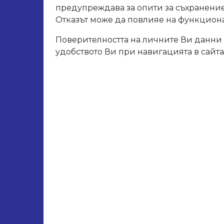
Арт. 
предупреждава за опити за съхранение
Разм
Отказът може да повлияе на функционал
Дебел
Поверителността на личните Ви данни 
удобството Ви при навигацията в сайта
Свър