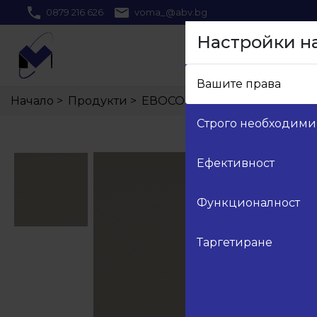
0879 216 626
voma_@abv.bg
Настройки н
Вашите права
Начало
>
Продукти
>
ЕВОСОФТ
>
ЕС 003 Евософт 
Строго необходими
Ефективност
Функционалност
Таргетиране