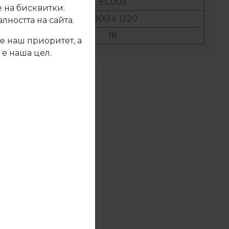
No:
ЕС003
 на бисквитки.
ер:
2800 x 1220
ността на сайта.
ина:
18
е наш приоритет, а
 е наша цел.
жете се с нас