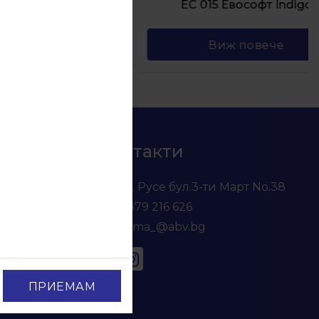
er White
ЕС 015 Евософт Indigo
е
Виж повече
Контакти
гр. Русе бул.3-ти Март No.38
0879 216 626
voma_@abv.bg
ПРИЕМАМ