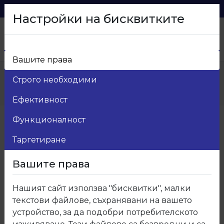
0879 216 626
voma_@abv.bg
Настройки на бисквитките
Вашите права
Начало
>
Продукти
>
Мебелен обков
>
Строго необходими
13.Мебелни дръжки
>
13.524.140.10 Дръжка антик 524
Ефективност
Функционалност
Таргетиране
Вашите права
Нашият сайт използва "бисквитки", малки
текстови файлове, съхранявани на вашето
устройство, за да подобри потребителското