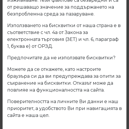
изживяване. Тези файлове са безвредни и са
от решаващо значение за поддържането на
безпроблемна среда за пазаруване.
Използването на бисквитки от наша страна е в
съответствие с чл. 4а от Закона за
електронната търговия (ЗЕТ) и чл. 6, параграф
1, буква е) от ОРЗД.
Предпочитате да не използвате бисквитки?
Можете да се откажете, като настроите
браузъра си да ви предупреждава за опити за
съхранение на бисквитки. Отказът може да
повлияе на функционалността на сайта.
13.524.140.10 Дръжка антик 524
Поверителността на личните Ви данни е наш
приоритет, а удобството Ви при навигацията в
Код: 13.524.140.10
сайта е наша цел.
Описание