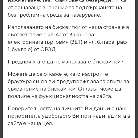
изживяване. Тези файлове са безвредни и са
от решаващо значение за поддържането на
безпроблемна среда за пазаруване.
Използването на бисквитки от наша страна е в
съответствие с чл. 4а от Закона за
електронната търговия (ЗЕТ) и чл. 6, параграф
1, буква е) от ОРЗД.
Предпочитате да не използвате бисквитки?
Можете да се откажете, като настроите
браузъра си да ви предупреждава за опити за
съхранение на бисквитки. Отказът може да
повлияе на функционалността на сайта.
Поверителността на личните Ви данни е наш
31.256.01 Алуминиев профил за
приоритет, а удобството Ви при навигацията в
LED лента с наклон
сайта е наша цел.
Код: 31.256.01