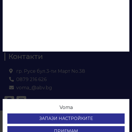
Панели за врати
Евософт
Ламинирано ПДЧ
МДФ
Кухненски плот и гръб
Контакти
гр. Русе бул.3-ти Март No.38
0879 216 626
voma_@abv.bg
Voma
© ВОМА ЕООД
ЗАПАЗИ НАСТРОЙКИТЕ
Всички права са запазени.
Protection of personal data
ПРИЕМАМ