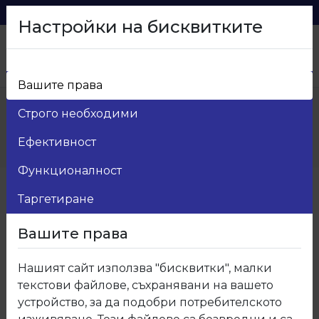
0879 216 626
voma_@abv.bg
Настройки на бисквитките
Вашите права
Начало
>
Продукти
>
Мебелен обков
>
Строго необходими
31.Осветление
>
31.256.01 Алуминиев профил за LED лента с
Ефективност
наклон
Функционалност
Таргетиране
Вашите права
Нашият сайт използва "бисквитки", малки
текстови файлове, съхранявани на вашето
устройство, за да подобри потребителското